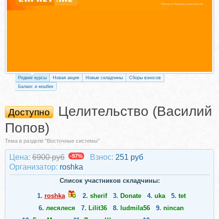
Редкие курсы
Новая акция
Новые складчины
Сборы взносов
Баланс и кешбек
Целительство (Василий
Доступно
Попов)
Тема в разделе "Восточные системы"
Цена:
6900 руб
-97%
Взнос:
251 руб
Организатор:
roshka
Список участников складчины:
1.
roshka
2.
sherif
3.
Donate
4.
uka
5.
tet
6.
лесялеся
7.
Lilit36
8.
ludmila56
9.
nincan