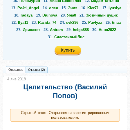
10.
ГеляМурин
11.
Лиана Шапокляк
12.
мадам татьяна
13.
Po4ti_Angel
14.
олея
15.
Эния
16.
Kler71
17.
lyusiya
18.
radaya
19.
Diunova
20.
Яна8
21.
Зюзичный цуцик
22.
Ilya11
23.
Razida_74
24.
svk296
25.
Pavlyxa
26.
tinaa
27.
Иринакет
28.
Aniram
29.
helga888
30.
Анна2022
31.
СчастливыйЛис
Купить
Описание
Отзывы (2)
4 янв 2018
Целительство (Василий
Попов)
Скрытый текст. Открывается зарегистрированным
пользователям.