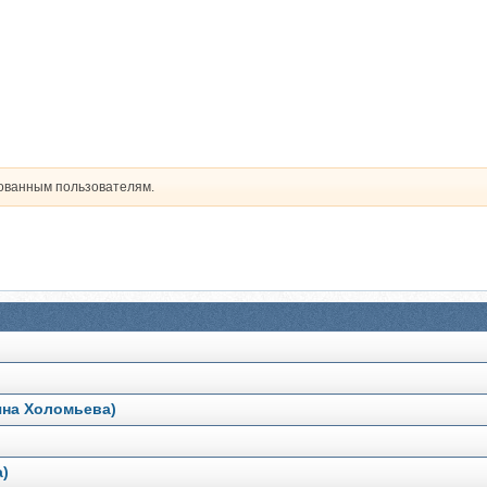
рованным пользователям.
ьяна Холомьева)
а)