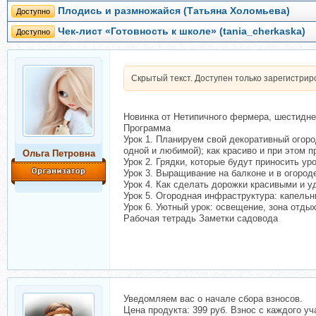
Плодись и размножайся (Татьяна Холомьева)
Доступно
Чек-лист «Готовность к школе» (tania_cherkaska)
Доступно
Скрытый текст. Доступен только зарегистри
Новинка от Нетипичного фермера, шестидн
Программа
Урок 1. Планируем свой декоративный огор
одной и любимой); как красиво и при этом 
Ольга Петровна
Урок 2. Грядки, которые будут приносить ур
Урок 3. Выращивание на балконе и в огород
Урок 4. Как сделать дорожки красивыми и 
Урок 5. Огородная инфраструктура: капельн
Урок 6. Уютный урок: освещение, зона отды
Рабочая тетрадь Заметки садовода
Уведомляем вас о начале сбора взносов.
Цена продукта: 399 руб. Взнос с каждого уча