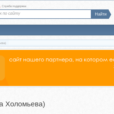
а
Служба поддержки
Найти
ьева)
на Холомьева)