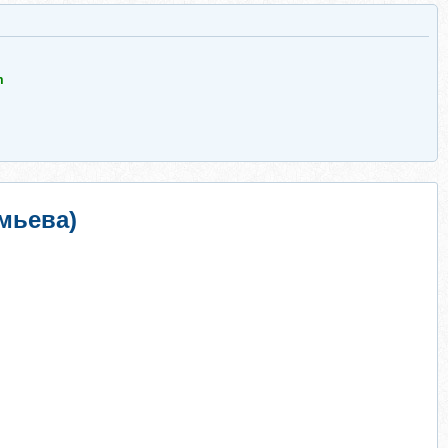
m
мьева)