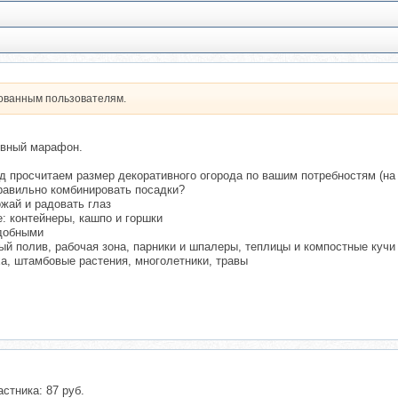
рованным пользователям.
евный марафон.
од просчитаем размер декоративного огорода по вашим потребностям (н
правильно комбинировать посадки?
ожай и радовать глаз
е: контейнеры, кашпо и горшки
удобными
ый полив, рабочая зона, парники и шпалеры, теплицы и компостные кучи
ха, штамбовые растения, многолетники, травы
стника: 87 руб.