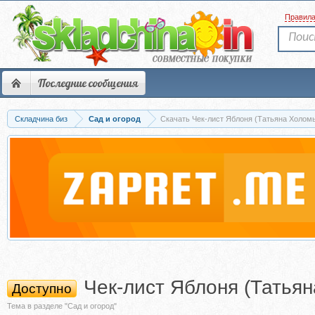
Правил
Последние сообщения
Складчина биз
Сад и огород
Скачать Чек-лист Яблоня (Татьяна Холом
Чек-лист Яблоня (Татья
Доступно
Тема в разделе "Сад и огород"