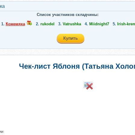
ка
Список участников складчины:
1.
Кожемяка
2.
rukodel
3.
Vatrushka
4.
Miidnight7
5.
Irish-kre
Купить
Чек-лист Яблоня (Татьяна Холо
ии