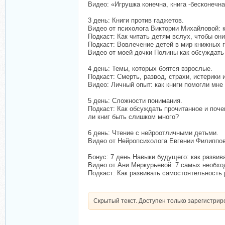
Видео: «Игрушка конечна, книга -бесконечна
3 день: Книги против гаджетов.
Видео от психолога Виктории Михайловой: ка
Подкаст: Как читать детям вслух, чтобы он
Подкаст: Вовлечение детей в мир книжных г
Видео от моей дочки Полины как обсуждать 
4 день: Темы, которых боятся взрослые.
Подкаст: Смерть, развод, страхи, истерики 
Видео: Личный опыт: как книги помогли мн
5 день: Сложности понимания.
Подкаст: Как обсуждать прочитанное и почем
ли книг быть слишком много?
6 день: Чтение с нейроотличными детьми.
Видео от Нейропсихолога Евгении Филиппов
Бонус: 7 день Навыки будущего: как развив
Видео от Ани Меркурьевой: 7 самых необход
Подкаст: Как развивать самостоятельность р
Скрытый текст. Доступен только зарегистри