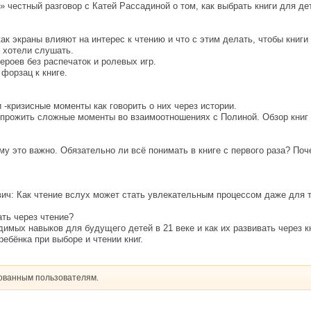
» честный разговор с Катей Рассадиной о том, как выбрать книги для де
к экраны влияют на интерес к чтению и что с этим делать, чтобы книги
и хотели слушать.
ероев без распечаток и ролевых игр.
форзац к книге.
и -кризисные моменты как говорить о них через истории.
е прожить сложные моменты во взаимоотношениях с Полиной. Обзор книг
у это важно. Обязательно ли всё понимать в книге с первого раза? Поче
ич: Как чтение вслух может стать увлекательным процессом даже для 
ать через чтение?
имых навыков для будущего детей в 21 веке и как их развивать через к
ебёнка при выборе и чтении книг.
рованным пользователям.