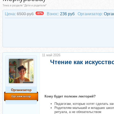
Тема в разделе "Дети и родители"
Цена:
6500 руб
-97%
Взнос:
236 руб
Организатор:
Орга
11 май 2026
Чтение как искусств
Организатор
Кому будет полезен лекторий?
Педагогам, которые хотят сделать за
Родителям малышей и младших школьн
ритуала, а не обязательством