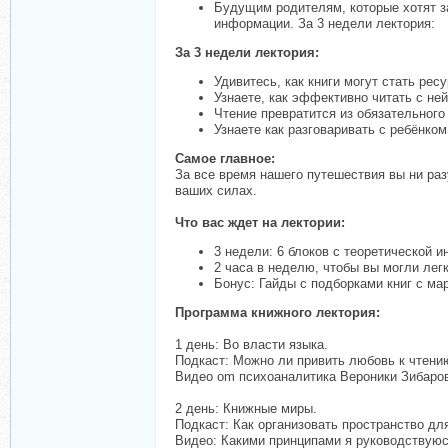
Будущим родителям, которые хотят зар
информации. За 3 недели лектория:
За 3 недели лектория:
Удивитесь, как книги могут стать рес
Узнаете, как эффективно читать с не
Чтение превратится из обязательного
Узнаете как разговаривать с ребёнко
Самое главное:
За все время нашего путешествия вы ни разу
ваших силах.
Что вас ждет на лектории:
3 недели: 6 блоков с теоретической 
2 часа в неделю, чтобы вы могли легк
Бонус: Гайды с подборками книг с м
Программа книжного лектория:
1 день: Во власти языка.
Подкаст: Можно ли привить любовь к чтению
Видео om психоаналитика Вероники Зибарово
2 день: Книжные миры.
Подкаст: Как организовать пространство дл
Видео: Какими принципами я руководствуюс