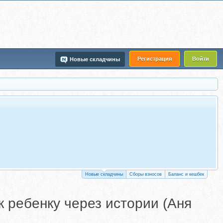
Регистрация
Войти
Новые складчины
Новые складчины
Сборы взносов
Баланс и кешбек
к ребенку через истории (Аня