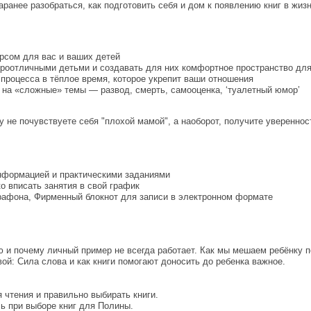
анее разобраться, как подготовить себя и дом к появлению книг в жизни 
урсом для вас и ваших детей
йроотличными детьми и создавать для них комфортное пространство для
 процесса в тёплое время, которое укрепит ваши отношения
м на «сложные» темы — развод, смерть, самооценка, ‘туалетный юмор’
 не почувствуете себя "плохой мамой", а наоборот, получите увереннос
информацией и практическими заданиями
о вписать занятия в свой график
арафона, Фирменный блокнот для записи в электронном формате
 и почему личный пример не всегда работает. Как мы мешаем ребёнку по
й: Сила слова и как книги помогают доносить до ребенка важное.
я чтения и правильно выбирать книги.
ь при выборе книг для Полины.