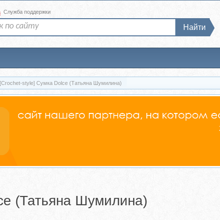
а
Служба поддержки
Найти
[Crochet-style] Сумка Dolce (Татьяна Шумилина)
lce (Татьяна Шумилина)