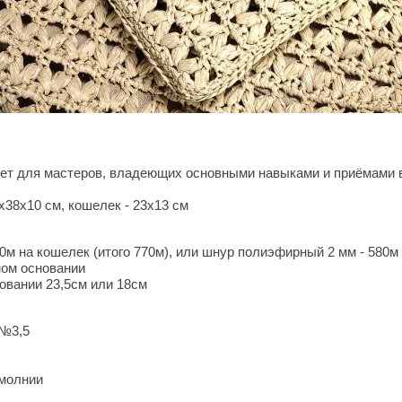
йдет для мастеров, владеющих основными навыками и приёмами 
0х38х10 см, кошелек - 23х13 см
120м на кошелек (итого 770м), или шнур полиэфирный 2 мм - 580м 
ном основании
овании 23,5см или 18см
 №3,5
 молнии