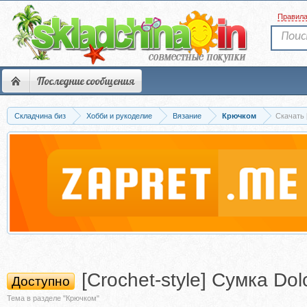
Правил
Последние сообщения
Складчина биз
Хобби и рукоделие
Вязание
Крючком
Скачать 
[Crochet-style] Сумка Do
Доступно
Тема в разделе "Крючком"