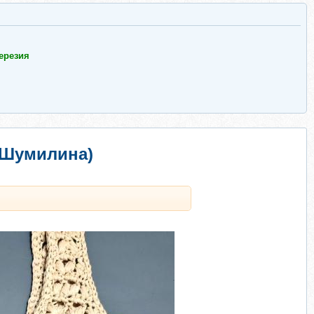
ерезия
а Шумилина)