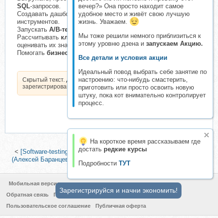
вечер?» Она просто находит самое
SQL
-запросов.
удобное место и живёт свою лучшую
Создавать дашборды с помощью Tableau и других
жизнь. Уважаем.
инструментов.
Запускать
А/В-тестирования
для проверки гипотез.
Мы тоже решили немного приблизиться к
Рассчитывать
ключевые метрики работы
компании и
этому уровню дзена и
запускаем Акцию.
оценивать их значимость.
Помогать
бизнесу принимать решения
на основе данных.
Все детали и условия акции
Идеальный повод выбрать себе занятие по
настроению: что-нибудь смастерить,
Скрытый текст. Доступен только
зарегистрированным пользователям.
приготовить или просто освоить новую
штуку, пока кот внимательно контролирует
процесс.
На короткое время рассказываем где
достать
редкие курсы
<
[Software-testing] Тестирование производительности: JMeter 5
(Алексей Баранцев)
|
[Skillbox] Архитектор ПО (Павел Елисеев)
>
Подробности
ТУТ
Мобильная версия
Зарегистрируйся и начни экономить!
Обратная связь
Политика конфиденциальности
Пользовательское соглашение
Публичная оферта