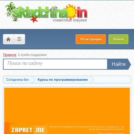
☰
Регистрация
Войти
Правила
Служба поддержки
Найти
Складчина биз
Курсы по программированию
Скачать [Devman] Чат-боты на Python (Игорь Перепилицын)