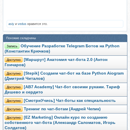
asiy
и
vedus
нравится это.
Похожие складчины
Обучение Разработке Telegram Ботов на Python
Запись
(Константин Крючков)
[Маршрут] Анатомия чат-бота 2.0 (Антон
Доступно
Гончаров)
[Stepik] Создаем чат-бот на базе Python Aiogram
Доступно
(Дмитрий Читалов)
[AB7 Academy] Чат-бот своими руками. Тариф
Доступно
Дешево и сердито
[СмотриУчись] Чат-боты как специальность
Доступно
Тренинг по чат-ботам (Андрей Чепик)
Доступно
[EZ Marketing] Онлайн курс по созданию
Доступно
собственного чат-бота (Александр Саломатов, Игорь
Солдатов)