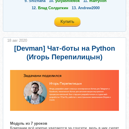
9.
Snizhana
10.
yulyashikfeok
11.
marryllon
12.
Влад Солдаткин
13.
Andrew2000
Купить
18 авг 2020
[Devman] Чат-боты на Python
(Игорь Перепилицын)
Модуль из 7 уроков
Компании всё крепче хватаются за соцсети, ведь в них сидят