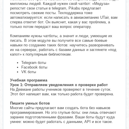
миллионы людей. Каждой нужен свой чатбот: «Медуза»
репостит свои статьи в telegram, Pikabu предлагает
посмотреть свежие посты. Техподдержка тоже
автоматизируется: если написать в авиакомпанию UTair, вам
сперва ответит бот. Он выяснит, какая у вас проблема, а
только потом передаст ваш вопрос оператору.
Компаниям нужны чатботы, а значит и люди, умеющие их
писать. В этом модуле вы получите все самые боевые
навыки по созданию таких ботов: научитесь разворачивать
их на серверах, работать с базами данных и заглянете «под
капот» к популярным библиотекам.
Telegram боты
Facebook боты
VK боты
Учебная программа
Урок 1: Отправляем уведомления о проверке работ
На Девмане работы учеников проверяют в течение суток.
Этот бот напишет вам, как только работа будет проверена.
Пишите умных ботов
Многие сайты предлагают вам создать бота без навыков
программирования. Но это глупые боты: они лишь отвечают
заранее подготовленными фразами. Ваши боты будут куда
умнее: можно будет работать с данными, API и все такое.