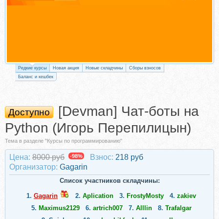
Редкие курсы
Новая акция
Новые складчины
Сборы взносов
Баланс и кешбек
[Devman] Чат-боты на
Доступно
Python (Игорь Перепилицын)
Тема в разделе "Курсы по программированию"
Цена:
8000 руб
-98%
Взнос:
218 руб
Организатор:
Gagarin
Список участников складчины:
1.
Gagarin
2.
Aplication
3.
FrostyMosty
4.
zakiev
5.
Maximus2129
6.
artrich007
7.
Alllin
8.
Trafalgar