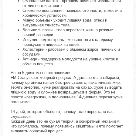
Обновление клеток - организм начинает избавляться
от лишнего и старого.
Снижение воспаления - меньше отёчности, тяжести и
хронической усталости.
Минус объёмы - уходит лишняя вода, отёки и
визуальная тяжесть тела.
Больше энергии - тело перестаёт жить в режиме
вечной разрядки.
Инсулин под контроль - меньше тяги к сладкому,
перекусов и пищевых качелей.
Холестерин - работаем с обменом жиров, печенью и
сосудами.
Anti-age - поддержка молодости на уровне клеток и
обмена веществ.
Но на 5 днях мы не остановимся
FMD запускает мощный процесс. А дальше мы разбираем,
почему организм начал быстрее стареть, накапливать жир,
терять энергию, хуже реагировать на сахар, хуже выводить
лишнюю воду и сложнее возвращаться в форму. Это не
просто «разгрузка», а полноценная 14-дневная перезагрузка
организма.
14 дней, которые объяснят, почему тело перестало вас
слушаться
Каждый день это не сухая теория, а конкретный механизм:
что сломалось, почему появились симптомы и что помогает
включить обратный процесс.