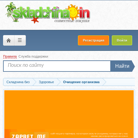
☰
Регистрация
Войти
Правила
Служба поддержки
Найти
Складчина биз
Здоровье
Очищение организма
Запись Диета биохакеров. 14-дневная перезагрузка организма с FMD (Наталья...