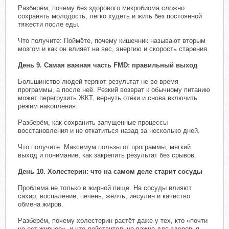
Разберём, почему без здорового микробиома сложно
сохранять молодость, легко худеть и жить без постоянной
тяжести после еды.
Что получите: Поймёте, почему кишечник называют вторым
мозгом и как он влияет на вес, энергию и скорость старения.
День 9. Самая важная часть FMD: правильный выход
Большинство людей теряют результат не во время
программы, а после неё. Резкий возврат к обычному питанию
может перегрузить ЖКТ, вернуть отёки и снова включить
режим накопления.
Разберём, как сохранить запущенные процессы
восстановления и не откатиться назад за несколько дней.
Что получите: Максимум пользы от программы, мягкий
выход и понимание, как закрепить результат без срывов.
День 10. Холестерин: что на самом деле старит сосуды
Проблема не только в жирной пище. На сосуды влияют
сахар, воспаление, печень, желчь, инсулин и качество
обмена жиров.
Разберём, почему холестерин растёт даже у тех, кто «почти
не ест жирное», и что действительно важно для здоровья