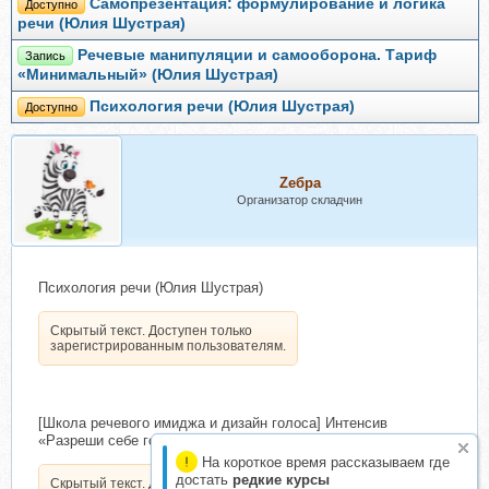
Самопрезентация: формулирование и логика
Доступно
речи (Юлия Шустрая)
Речевые манипуляции и самооборона. Тариф
Запись
«Минимальный» (Юлия Шустрая)
Психология речи (Юлия Шустрая)
Доступно
Zебра
Организатор складчин
Психология речи (Юлия Шустрая)
Скрытый текст. Доступен только
зарегистрированным пользователям.
[Школа речевого имиджа и дизайн голоса] Интенсив
«Разреши себе говорить» (Седа Каспарова)
На короткое время рассказываем где
достать
редкие курсы
Скрытый текст. Доступен только