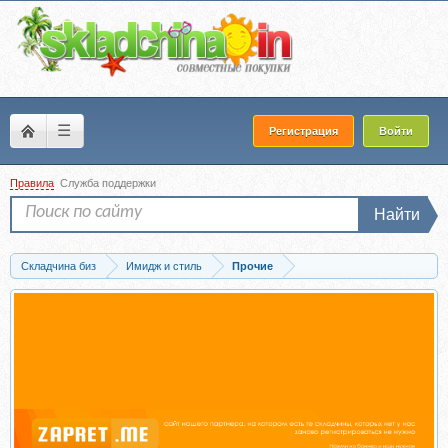
☰
Регистрация
Войти
Правила
Служба поддержки
Найти
Складчина биз
Имидж и стиль
Прочие
Запись Дизайн речи. Тариф Минимальный (Юлия Шустрая)