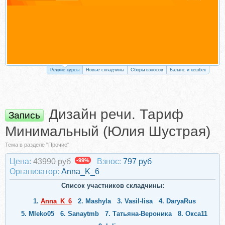
Редкие курсы
Новые складчины
Сборы взносов
Баланс и кешбек
Дизайн речи. Тариф
Запись
Минимальный (Юлия Шустрая)
Тема в разделе "Прочие"
Цена:
43990 руб
-99%
Взнос:
797 руб
Организатор:
Anna_K_6
Список участников складчины:
1.
Anna_K_6
2.
Mashyla
3.
Vasil-lisa
4.
DaryaRus
5.
Mleko05
6.
Sanaytmb
7.
Татьяна-Вероника
8.
Окса11