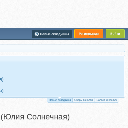
Регистрация
Войти
Новые складчины
я)
я)
Новые складчины
Сборы взносов
Баланс и кешбек
 (Юлия Солнечная)