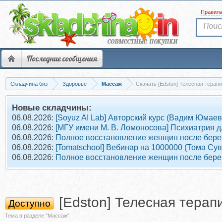
Правил
Последние сообщения
Складчина биз
Здоровье
Массаж
Скачать [Edston] Телесная тера
Новые складчины:
06.08.2026:
[Soyuz AI Lab] Авторский курс (Вадим Юмаев
06.08.2026:
[МГУ имени М. В. Ломоносова] Психиатрия д
06.08.2026:
Полное восстановление женщин после берем
06.08.2026:
[Tomatschool] Вебинар на 1000000 (Тома Су
06.08.2026:
Полное восстановление женщин после берем
[Edston] Телесная тера
Доступно
Тема в разделе "Массаж"