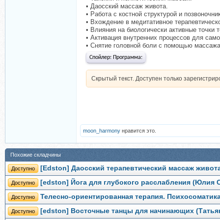
• Даосский массаж живота.
• Работа с костной структурой и позвоночн
• Вхождение в медитативное терапевтическо
• Влияния на биологически активные точки 
• Активация внутренних процессов для сам
• Снятие головной боли с помощью массажа,
Спойлер:
Программа:
Скрытый текст. Доступен только зарегистри
moon_harmony
нравится это.
Похожие складчины
[Edston] Даосский терапевтический массаж живот
Доступно
[edston] Йога для глубокого расслабления (Юлия 
Доступно
Телесно-ориентированная терапия. Психосоматика
Доступно
[edston] Восточные танцы для начинающих (Татья
Доступно