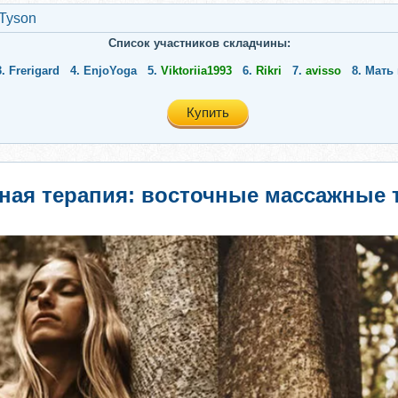
 Tyson
Список участников складчины:
3.
Frerigard
4.
EnjoYoga
5.
Viktoriia1993
6.
Rikri
7.
avisso
8.
Мать 
Купить
сная терапия: восточные массажные 