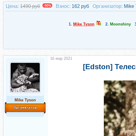
Цена:
1490 руб
-90%
Взнос:
162 руб
Организатор:
Mike
1.
Mike Tyson
2.
Moonshiny
16 мар 2021
[Edston] Теле
Mike Tyson