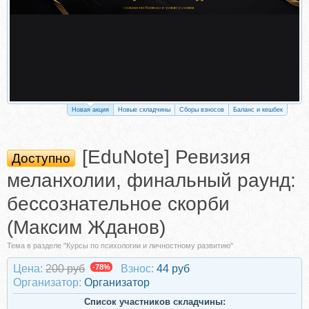
Новая акция
Новые складчины
Сборы взносов
Баланс и кешбек
[EduNote] Ревизия
Доступно
меланхолии, финальный раунд:
бессознательное скорби
(Максим Жданов)
Тема в разделе "Курсы по психологии и личностному развитию"
Цена:
200 руб
-78%
Взнос:
44 руб
Организатор:
Организатор
Список участников складчины: