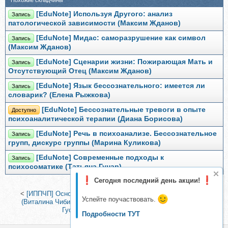
Похожие складчины
[EduNote] Используя Другого: анализ
Запись
патологической зависимости (Максим Жданов)
[EduNote] Мидас: саморазрушение как символ
Запись
(Максим Жданов)
[EduNote] Сценарии жизни: Пожирающая Мать и
Запись
Отсутствующий Отец (Максим Жданов)
[EduNote] Язык бессознательного: имеется ли
Запись
словарик? (Елена Рыжкова)
[EduNote] Бессознательные тревоги в опыте
Доступно
психоаналитической терапии (Диана Борисова)
[EduNote] Речь в психоанализе. Бессознательное
Запись
групп, дискурс группы (Марина Куликова)
[EduNote] Современные подходы к
Запись
психосоматике (Татьяна Гунар)
Сегодня последний день акции!
<
[ИППЧП] Основы современной психосоматики. 1 триместр
Успейте поучаствовать.
(Виталина Чибис)
|
Формула ретрита. Тариф Слушаю (Анна
Гусева, Анастасия Бодрячкова)
>
Подробности ТУТ