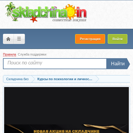
☰
Регистрация
Войти
Правила
Служба поддержки
Найти
Складчина биз
Курсы по психологии и личностному развитию
Скачать [EduNote] Ревизия меланхолии, финальный раунд: бессознательное...