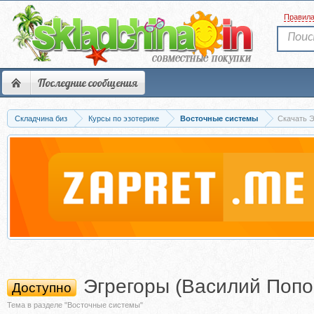
Правил
Последние сообщения
Складчина биз
Курсы по эзотерике
Восточные системы
Скачать Э
Эгрегоры (Василий Попо
Доступно
Тема в разделе "Восточные системы"