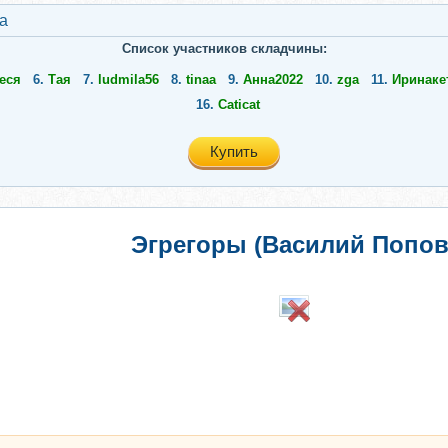
a
Список участников складчины:
еся
6.
Тая
7.
ludmila56
8.
tinaa
9.
Анна2022
10.
zga
11.
Иринаке
16.
Caticat
Купить
Эгрегоры (Василий Попов