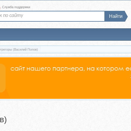
а
Служба поддержки
Найти
грегоры (Василий Попов)
в)