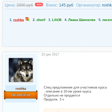
Цена:
2000 руб
-93%
Взнос:
145 руб
Организатор:
roshk
1.
roshka
2.
sherif
3.
Lilit36
4.
Лиана Шапокляк
5.
лесял
10 дек 2017
Спец предложение для участников курса
roshka
, описание в 10-ом уроке курса.
Отдельно не продается
Продолж. 3 ч