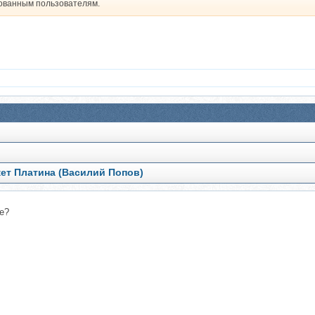
рованным пользователям.
акет Платина (Василий Попов)
е?