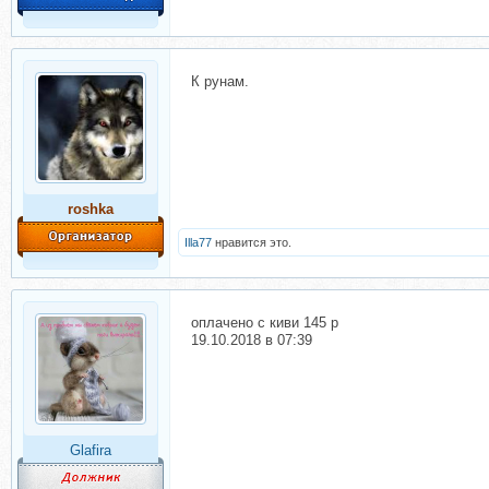
К рунам.
roshka
Illa77
нравится это.
оплачено с киви 145 р
19.10.2018 в 07:39
Glafira