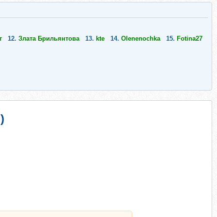
т
12.
Злата Брильянтова
13.
kte
14.
Olenenochka
15.
Fotina27
)