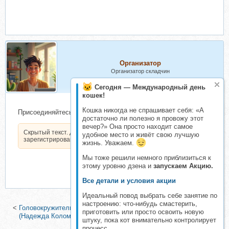
Организатор
Организатор складчин
Сегодня — Международный день
кошек!
Кошка никогда не спрашивает себя: «А
Присоединяйтесь к очередной мурзилке по мужским тортам:
достаточно ли полезно я провожу этот
вечер?» Она просто находит самое
Скрытый текст. Доступен только
удобное место и живёт свою лучшую
зарегистрированным пользователям.
жизнь. Уважаем.
Мы тоже решили немного приблизиться к
этому уровню дзена и
запускаем Акцию.
Все детали и условия акции
Идеальный повод выбрать себе занятие по
настроению: что-нибудь смастерить,
<
Головокружительные торты и бенто. Тариф Все торты и заказы
приготовить или просто освоить новую
(Надежда Коломейцева)
|
[elenapo11] Путь к сердцу мужчины
штуку, пока кот внимательно контролирует
(Елена Попова)
>
процесс.