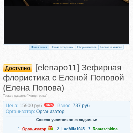
Новая акция
Новые складчины
Сборы взносов
Баланс и кешбек
[elenapo11] Зефирная
Доступно
флористика с Еленой Поповой
(Елена Попова)
Тема в разделе "Кондитерка"
Цена:
15900 руб
-96%
Взнос:
787 руб
Организатор:
Организатор
Список участников складчины:
1.
Организатор
2.
LudMila1045
3.
Romaschkina