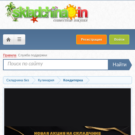
☰
Регистрация
Войти
Правила
Служба поддержки
Найти
Складчина биз
Кулинария
Кондитерка
Скачать [elenapo11] Зефирная флористика с Еленой Поповой (Елена Попова)