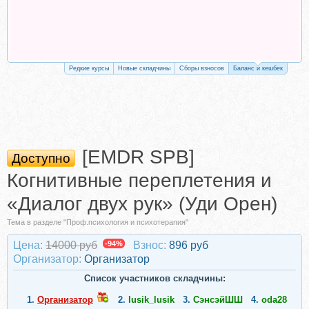
Редкие курсы
Новые складчины
Сборы взносов
Баланс и кешбек
[EMDR SPB]
Доступно
Когнитивные переплетения и
«Диалог двух рук» (Уди Орен)
Тема в разделе "Проф.психология и психотерапия"
Цена:
14000 руб
-94%
Взнос:
896 руб
Организатор:
Организатор
Список участников складчины:
1.
Организатор
2.
lusik_lusik
3.
СэнсэйШШ
4.
oda28