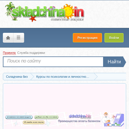
☰
Регистрация
Войти
Правила
Служба поддержки
Найти
Складчина биз
Курсы по психологии и личностному развитию
Проф.психология и психотерапия
Скачать [EMDR SPB] Ко