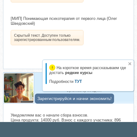
[МИП] Понимающая психотерапия от первого лица (Олег
Шведовский)
Скрытый текст. Доступен только
зарегистрированным пользователям.
На короткое время рассказываем где
достать
редкие курсы
Подробности
ТУТ
Организатор
Организатор складчин
Зарегистрируйся и начни экономить!
Уведомляем вас о начале сбора взносов.
Цена продукта: 14000 руб. Взнос с каждого участника: 896
руб.
Кол-во участников в основном списке: 2 чел.