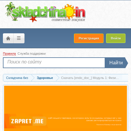
☰
Регистрация
Войти
Правила
Служба поддержки
Найти
Складчина биз
Здоровье
Скачать [endo_doc_] Модуль 1: Физиология щ