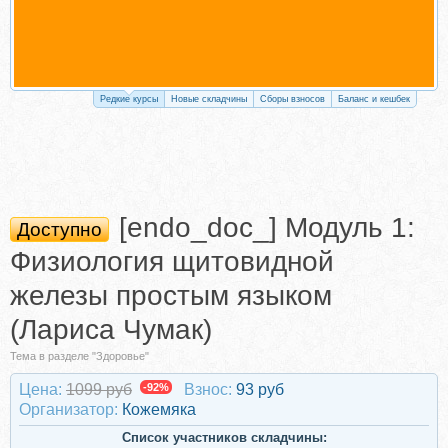
Редкие курсы
Новые складчины
Сборы взносов
Баланс и кешбек
[endo_doc_] Модуль 1:
Доступно
Физиология щитовидной
железы простым языком
(Лариса Чумак)
Тема в разделе "Здоровье"
Цена:
1099 руб
-92%
Взнос:
93 руб
Организатор:
Кожемяка
Список участников складчины: