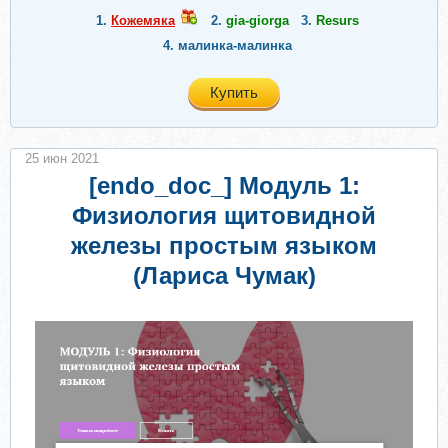
1.
Кожемяка
2.
gia-giorga
3.
Resurs
4.
малинка-малинка
Купить
25 июн 2021
[endo_doc_] Модуль 1:
Физиология щитовидной
железы простым языком
(Лариса Чумак)