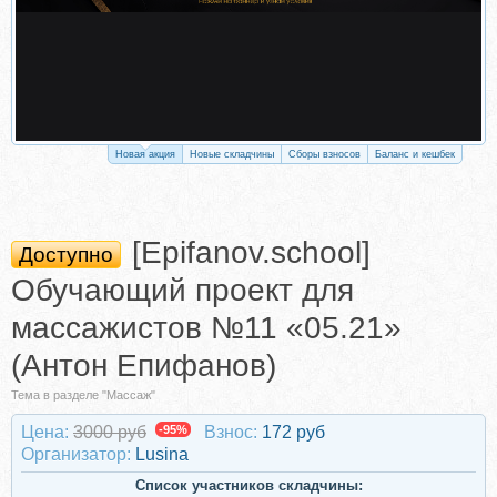
Новая акция
Новые складчины
Сборы взносов
Баланс и кешбек
[Epifanov.school]
Доступно
Обучающий проект для
массажистов №11 «05.21»
(Антон Епифанов)
Тема в разделе "Массаж"
Цена:
3000 руб
-95%
Взнос:
172 руб
Организатор:
Lusina
Список участников складчины: