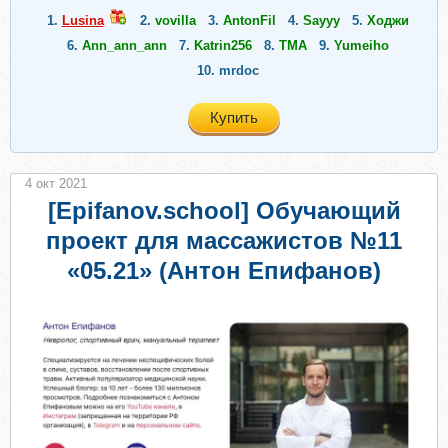
1.
Lusina
2.
vovilla
3.
AntonFil
4.
Sayyy
5.
Ходжи
6.
Ann_ann_ann
7.
Katrin256
8.
ТМА
9.
Yumeiho
10.
mrdoc
Купить
4 окт 2021
[Epifanov.school] Обучающий
проект для массажистов №11
«05.21» (Антон Епифанов)