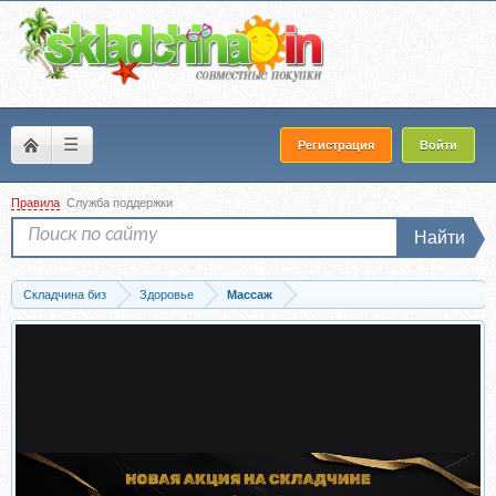
☰
Регистрация
Войти
Правила
Служба поддержки
Найти
Складчина биз
Здоровье
Массаж
Скачать [Epifanov.school] Обучающий проект для массажистов №11 «05.21»...