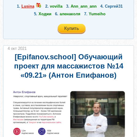
1.
Lusina
2.
vovilla
3.
Ann_ann_ann
4.
Сергей31
5.
Ходжи
6.
аленаколя
7.
Yumeiho
Купить
4 окт 2021
[Epifanov.school] Обучающий
проект для массажистов №14
«09.21» (Антон Епифанов)