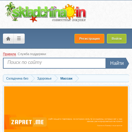
☰
Регистрация
Войти
Правила
Служба поддержки
Найти
Складчина биз
Здоровье
Массаж
Скачать [Epifanov.school] Обучающий проект для массажистов №14 «09.21»...