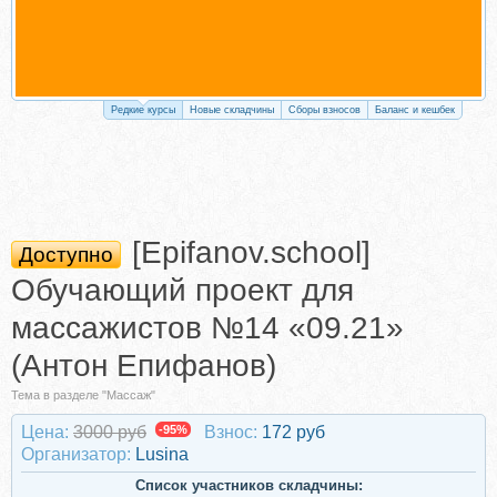
Редкие курсы
Новые складчины
Сборы взносов
Баланс и кешбек
[Epifanov.school]
Доступно
Обучающий проект для
массажистов №14 «09.21»
(Антон Епифанов)
Тема в разделе "Массаж"
Цена:
3000 руб
-95%
Взнос:
172 руб
Организатор:
Lusina
Список участников складчины: