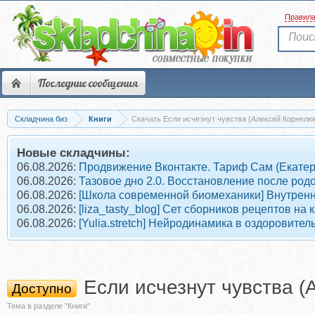
Правил
Последние сообщения
Складчина биз
Книги
Скачать Если исчезнут чувства (Алексей Корнелю
Новые складчины:
06.08.2026:
Продвижение Вконтакте. Тариф Сам (Екате
06.08.2026:
Тазовое дно 2.0. Восстановление после род
06.08.2026:
[Школа современной биомеханики] Внутрен
06.08.2026:
[liza_tasty_blog] Сет сборников рецептов на
06.08.2026:
[Yulia.stretch] Нейродинамика в оздоровит
Если исчезнут чувства (
Доступно
Тема в разделе "Книги"