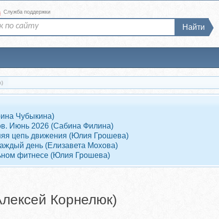
а
Служба поддержки
Найти
к)
рина Чубыкина)
ов. Июнь 2026 (Сабина Филина)
няя цепь движения (Юлия Грошева)
 каждый день (Елизавета Мохова)
ельном фитнесе (Юлия Грошева)
Алексей Корнелюк)