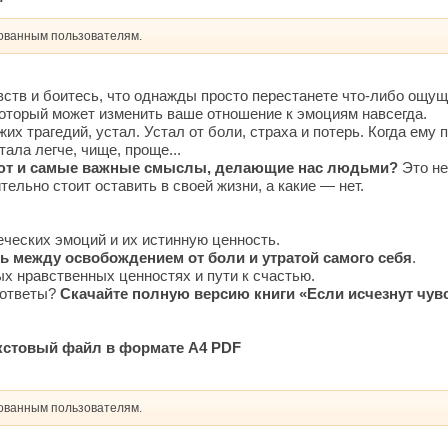
рованным пользователям.
ств и боитесь, что однажды просто перестанете что-либо ощущ
который может изменить ваше отношение к эмоциям навсегда.
их трагедий, устал. Устал от боли, страха и потерь. Когда ему
ала легче, чище, проще...
зают и самые важные смыслы, делающие нас людьми?
Это не
тельно стоит оставить в своей жизни, а какие — нет.
еческих эмоций и их истинную ценность.
нь между освобождением от боли и утратой самого себя
.
х нравственных ценностях и пути к счастью.
и ответы?
Скачайте полную версию книги «Если исчезнут чувс
кстовый файл в формате A4 PDF
рованным пользователям.