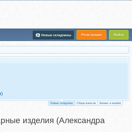
Регистрация
Войти
Новые складчины
н)
Новые складчины
Сборы взносов
Баланс и кешбек
арные изделия (Александра