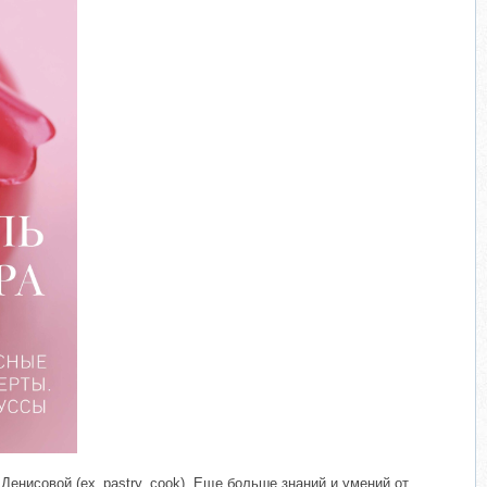
​
Денисовой (ex_pastry_cook). Еще больше знаний и умений от