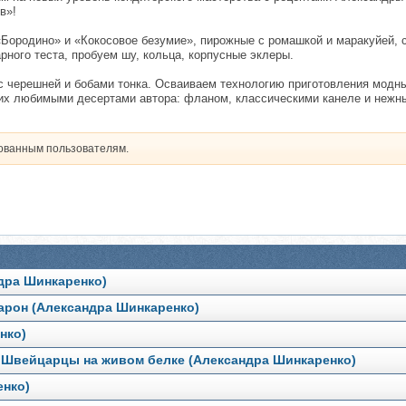
в»!
Бородино» и «Кокосовое безумие», пирожные с ромашкой и маракуйей, с
ного теста, пробуем шу, кольца, корпусные эклеры.
 с черешней и бобами тонка. Осваиваем технологию приготовления модн
ких любимыми десертами автора: фланом, классическими канеле и нежны
рованным пользователям.
ндра Шинкаренко)
карон (Александра Шинкаренко)
нко)
 Швейцарцы на живом белке (Александра Шинкаренко)
енко)