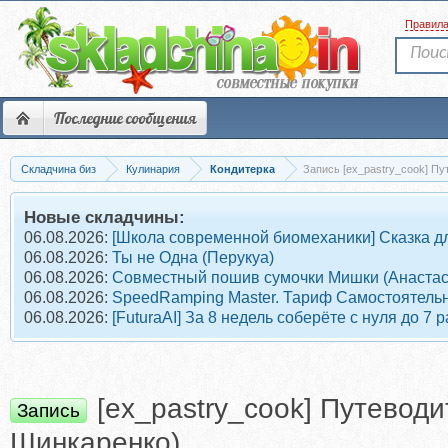
Правил
Последние сообщения
Складчина биз
Кулинария
Кондитерка
Запись [ex_pastry_cook] Пу
Новые складчины:
06.08.2026:
[Школа современной биомеханики] Сказка дл
06.08.2026:
Ты не Одна (Перукуа)
06.08.2026:
Совместный пошив сумочки Мишки (Анастас
06.08.2026:
SpeedRamping Master. Тариф Самостоятель
06.08.2026:
[FuturaAI] За 8 недель соберёте с нуля до 
[ex_pastry_cook] Путевод
Запись
Шинкаренко)