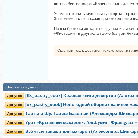
автора бестселлера «Красная книга десерто
Учимся готовить муссовые десерты: торты «
Знакомимся с нюансами приготовления завар
Печем бретонские тарты с грушей и сыром,
«Фисташки» и других, а также балуем близ
Скрытый текст. Доступен только зарегистри
Похожие складчины
[Ex_pastry_cook] Красная книга десертов (Алекса
Доступно
[ex_pastry_cook] Новогодний сборник начинок ма
Доступно
Тарты и Шу. Тариф Базовый (Александра Шинкаре
Доступно
Урок «Крышечки макарон». Альбумин, Французы +
Доступно
Взбитые ганаши для макарон (Александра Шинкар
Доступно