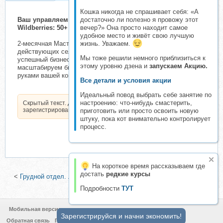
Кошка никогда не спрашивает себя: «А
достаточно ли полезно я провожу этот
Ваш управляемый бизнес на маркетплейсах. Миллион на
вечер?» Она просто находит самое
Wildberries: 50+ млн. в год (Павел Сабуров)
удобное место и живёт свою лучшую
жизнь. Уважаем.
2-месячная Мастер-группа Павла Сабурова для
действующих селлеров и предпринимателей, которые хотят
Мы тоже решили немного приблизиться к
успешный бизнес на маркетплейсах. Создадим и
этому уровню дзена и
запускаем Акцию.
масштабируем бизнес на маркетплейсах и сделаем х2
руками вашей команды в течение 2 месяцев.
Все детали и условия акции
Идеальный повод выбрать себе занятие по
настроению: что-нибудь смастерить,
Скрытый текст. Доступен только
зарегистрированным пользователям.
приготовить или просто освоить новую
штуку, пока кот внимательно контролирует
процесс.
На короткое время рассказываем где
достать
редкие курсы
<
Грудной отдел. Лопатка. Мышцы (Стас Свобода)
|
Счастливая
шея (Елена Шумилова)
>
Подробности
ТУТ
Мобильная версия
Зарегистрируйся и начни экономить!
Обратная связь
Политика конфиденциальности