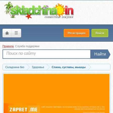
☰
Регистрация
Войти
Правила
Служба поддержки
Найти
Складчина биз
Здоровье
Спина, суставы, мышцы
Скачать [facepilates] Осанка: от макушки до пят. Тариф Самостоятельный...