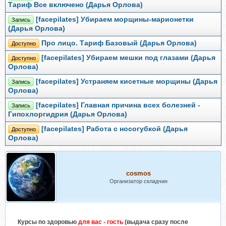
Тариф Все включено (Дарья Орлова)
[facepilates] Убираем морщины-марионетки
Запись
(Дарья Орлова)
Про лицо. Тариф Базовый (Дарья Орлова)
Доступно
[facepilates] Убираем мешки под глазами (Дарья
Доступно
Орлова)
[facepilates] Устраняем кисетные морщины (Дарья
Запись
Орлова)
[facepilates] Главная причина всех болезней -
Запись
Гипохлоргидрия (Дарья Орлова)
[facepilates] Работа с носогубкой (Дарья
Доступно
Орлова)
cosmos
Организатор складчин
Курсы
по здоровью
для вас - гость
(выдача сразу после