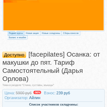
Редкие курсы
Новая акция
Новые складчины
Сборы взносов
Баланс и кешбек
[facepilates] Осанка: от
Доступно
макушки до пят. Тариф
Самостоятельный (Дарья
Орлова)
Тема в разделе "Спина, суставы, мышцы"
Цена:
5900 руб
-96%
Взнос:
239 руб
Организатор:
Айлин
Список участников складчины: