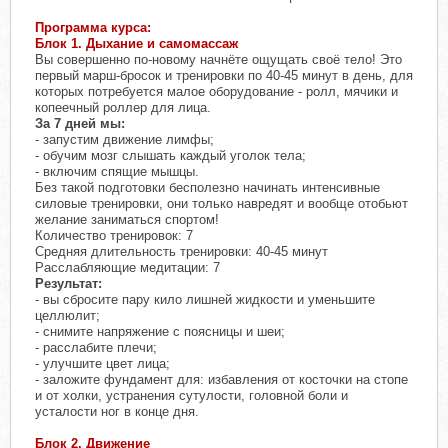
Программа курса:
Блок 1. Дыхание и самомассаж
Вы совершенно по-новому начнёте ощущать своё тело! Это
первый марш-бросок и тренировки по 40-45 минут в день, для
которых потребуется малое оборудование - ролл, мячики и
копеечный роллер для лица.
За 7 дней мы:
- запустим движение лимфы;
- обучим мозг слышать каждый уголок тела;
- включим спящие мышцы.
Без такой подготовки бесполезно начинать интенсивные
силовые тренировки, они только навредят и вообще отобьют
желание заниматься спортом!
Количество тренировок: 7
Средняя длительность тренировки: 40-45 минут
Расслабляющие медитации: 7
Результат:
- вы сбросите пару кило лишней жидкости и уменьшите
целлюлит;
- снимите напряжение с поясницы и шеи;
- расслабите плечи;
- улучшите цвет лица;
- заложите фундамент для: избавления от косточки на стопе
и от холки, устранения сутулости, головной боли и
усталости ног в конце дня.
Блок 2. Движение