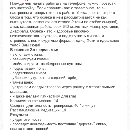
Прежде чем начать работать на телефоне, нужно провести
его настройку. Если сравнить вас с телефоном, то вы
настроены и теперь готовы к работе. Уникальность второго
блока в том, что осанка в нем рассматривается не как
вытянутость позвоночного столба (стоим по стойке смирно!),
а как слаженная работа всех 640 скелетных мышц, суставов,
диафрагм. Осанка - это и здоровье височно-
нижнечелюстного сустава, и подтянутость живота, и
стройность ног, и округлые формы ягодиц. Хотите идеальное
тело? Вам сюда!
В течение 2-х недель мы:
- включаем стопы;
- реанимируем колени;
- мобилизируем тазобедренные суставы;
- подкачиваем попу;
- подтягиваем живот;
- убираем сутулость и «вдовий горб»;
- тянем шею;
- устраняем следы стрессов через работу с жевательными
мышцами;
- и даже делаем гимнастику для глаз
Количество тренировок: 14
Средняя длительность тренировки: 40-45 минут
Расслабляющие медитации: 14
Результат:
- уйдет отечность;
- пропадет необходимость постоянно "держать" спину,
осанка станет ровной;