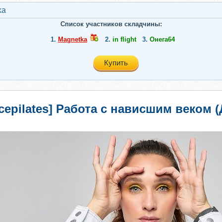
ka
Список участников складчины:
1.
Magnetka
2.
in flight
3.
Онега64
Купить
acepilates] Работа с нависшим веком 