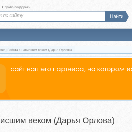
а
Служба поддержки
Найти
ilates] Работа с нависшим веком (Дарья Орлова)
нависшим веком (Дарья Орлова)