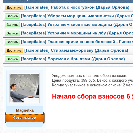
[facepilates] Работа с носогубкой (Дарья Орлова)
Доступно
[facepilates] Убираем морщины-марионетки (Дарья 
Запись
[facepilates] Устраняем кисетные морщины (Дарья 
Запись
[facepilates] Устраняем морщины на лбу (Дарья Орл
Запись
[facepilates] Главная причина всех болезней - Гип
Запись
[facepilates] Стираем межбровку (Дарья Орлова)
Доступно
[facepilates] Боремся с брылями (Дарья Орлова)
Запись
Уведомляем вас о начале сбора взносов.
Цена продукта: 399 руб. Взнос с каждого уча
Кол-во участников в основном списке: 2 чел
Начало сбора взносов 6 
Magnetka