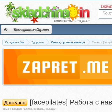
Правил
Последние сообщения
Складчина биз
Здоровье
Спина, суставы, мышцы
Скачать [facep
[facepilates] Работа с 
Доступно
Тема в разделе "Спина, суставы, мышцы"