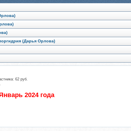
Орлова)
Орлова)
ова)
охлоргидрия (Дарья Орлова)
стника: 62 руб.
.
Январь 2024 года