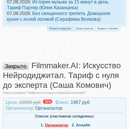
07.08.2026:
История музыки за 15 минут в день.
Тариф Партер (Юлия Казанцева)
07.08.2026:
Без священного трепета. Домашняя
кухня с ясной логикой (Серафима Волкова)
Новые складчины
Сборы взносов
Баланс и кешбек
Filmmaker.AI: Искусство
Закрыто
Нейродиджитал. Тариф с нуля
до эксперта (Саша Комович)
Тема в разделе "Нейросети и искусственный интеллект"
Цена:
19900 руб
-91%
Взнос:
1967 руб
Организатор:
Организатор
Список участников складчины:
1.
Организатор
2.
AnnaAtr