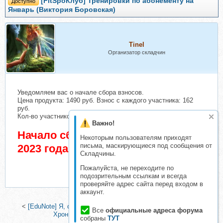
[FitSpoКлуб] Тренировки по абонементу на
Доступно
Январь (Виктория Боровская)
Tinel
Организатор складчин
Уведомляем вас о начале сбора взносов.
Цена продукта: 1490 руб. Взнос с каждого участника: 162
руб.
Кол-во участников в основном списке: 2 чел.
Важно!
Начало сбора взносов 6 Сентябрь
Некоторым пользователям приходят
письма, маскирующиеся под сообщения от
2023 года
Складчины.
Пожалуйста, не переходите по
подозрительным ссылкам и всегда
проверяйте адрес сайта перед входом в
аккаунт.
<
[EduNote] Я, они, контекст (Екатерина Киршина-Шульга)
|
Все
официальные адреса форума
Хроники кукловодов (Лилия Король)
>
собраны
ТУТ