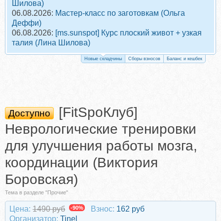
Шилова)
06.08.2026:
Мастер-класс по заготовкам (Ольга
Деффи)
06.08.2026:
[ms.sunspot] Курс плоский живот + узкая
талия (Лина Шилова)
Новые складчины
Сборы взносов
Баланс и кешбек
[FitSpoКлуб]
Доступно
Неврологические тренировки
для улучшения работы мозга,
координации (Виктория
Боровская)
Тема в разделе "Прочие"
Цена:
1490 руб
-90%
Взнос:
162 руб
Организатор:
Tinel