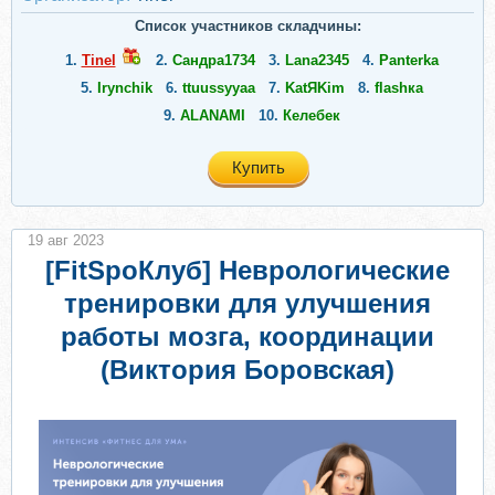
Список участников складчины:
1.
Tinel
2.
Сандра1734
3.
Lana2345
4.
Panterka
5.
Irynchik
6.
ttuussyyaa
7.
KatЯKim
8.
flashка
9.
ALANAMI
10.
Келебек
Купить
19 авг 2023
[FitSpoКлуб] Неврологические
тренировки для улучшения
работы мозга, координации
(Виктория Боровская)