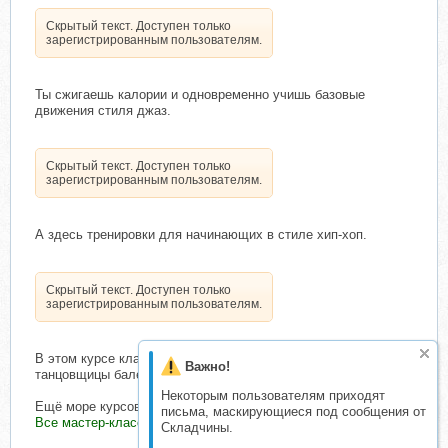
Скрытый текст. Доступен только
зарегистрированным пользователям.
Ты сжигаешь калории и одновременно учишь базовые
движения стиля джаз.
Скрытый текст. Доступен только
зарегистрированным пользователям.
А здесь тренировки для начинающих в стиле хип-хоп.
Скрытый текст. Доступен только
зарегистрированным пользователям.
В этом курсе классная база по разминке и растяжке от
Важно!
танцовщицы балета.
Некоторым пользователям приходят
Ещё море курсов: от брейкинга, хип-хопа до heels.
письма, маскирующиеся под сообщения от
Все мастер-классы доступны сразу после оплаты!
Складчины.