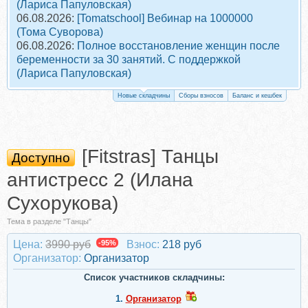
(Лариса Папуловская)
06.08.2026:
[Tomatschool] Вебинар на 1000000
(Тома Суворова)
06.08.2026:
Полное восстановление женщин после
беременности за 30 занятий. С поддержкой
(Лариса Папуловская)
Новые складчины
Сборы взносов
Баланс и кешбек
[Fitstras] Танцы
Доступно
антистресс 2 (Илана
Сухорукова)
Тема в разделе "Танцы"
Цена:
3990 руб
-95%
Взнос:
218 руб
Организатор:
Организатор
Список участников складчины:
1.
Организатор