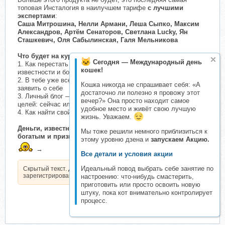
топовая Инсталогия в наилучшем тарифе
с лучшими
экспертами
:
Саша Митрошина, Нелли Армани, Леша Сыпко, Максим
Александров, Артём Сенаторов, Светлана Lucky, Ян
Сташкевич, Оля Сабылинская, Галя Мельникова
Что будет на курсе:
Сегодня — Международный день
1. Как перестать быть умным, но бедным: методология
кошек!
известности и больших денег в Инстаграме
2. В тебе уже все есть: как побороть синдром самозванца и
Кошка никогда не спрашивает себя: «А
заявить о себе
достаточно ли полезно я провожу этот
3. Личный блог — главный инструмент достижения любых
вечер?» Она просто находит самое
целей: сейчас или никогда
удобное место и живёт свою лучшую
4. Как найти свой путь и взять свое в 2023 году
жизнь. Уважаем.
Деньги, известность, проявленность: как стать очень
Мы тоже решили немного приблизиться к
богатым и признанным
этому уровню дзена и
запускаем Акцию.
→
Все детали и условия акции
Идеальный повод выбрать себе занятие по
Скрытый текст. Доступен только
зарегистрированным пользователям.
настроению: что-нибудь смастерить,
приготовить или просто освоить новую
штуку, пока кот внимательно контролирует
процесс.