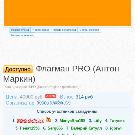
Редкие курсы
Новая акция
Новые складчины
Сборы взносов
Баланс и кешбек
Флагман PRO (Антон
Доступно
Маркин)
Тема в разделе "SEO (Search Engine Optimization)"
Цена:
40000 руб
-100%
Взнос:
314 руб
Организатор:
Ⓚⓐⓡⓐⓟⓤⓩ
Список участников складчины:
1.
Ⓚⓐⓡⓐⓟⓤⓩ
2.
ManyaSha198
3.
Liily
4.
Татусик
5.
Ренат1958
6.
Serg666
7.
Валерий Катулл
8.
igorwi