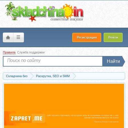
☰
Регистрация
Войти
Правила
Служба поддержки
Найти
Складчина биз
Раскрутка, SEO и SMM
SEO (Search Engine Optimization)
Скачать Флагман PRO (Антон Маркин)