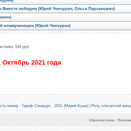
чурин)
ф Вместе победим (Юрий Чекчурин, Ольга Парханович)
евич)
й коммуникации (Юрий Чекчурин)
астника: 544 руб.
.
 Октябрь 2021 года
ость манер - Тариф Спецкурс - 2021 (Мария Буше)
|
Речь элегантной жен
Обратная связь
Полити