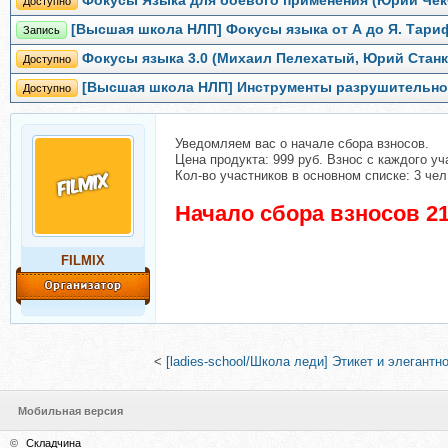
Фокусы Языка для боевого применения (Юрий Чек
Доступно
[Высшая школа НЛП] Фокусы языка от А до Я. Тари
Запись
Фокусы языка 3.0 (Михаил Пелехатый, Юрий Станк
Доступно
[Высшая школа НЛП] Инструменты разрушительно
Доступно
Уведомляем вас о начале сбора взносов.
Цена продукта: 999 руб. Взнос с каждого уч
Кол-во участников в основном списке: 3 чел
Начало сбора взносов 21
FILMIX
<
[ladies-school/Школа леди] Этикет и элегантн
Мобильная версия
©
Складчина