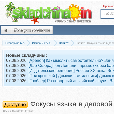
Правил
Последние сообщения
Складчина биз
Имидж и стиль
Этикет
Скачать Фокусы языка в дел
Новые складчины:
07.08.2026:
[Apeiron] Как мыслить самостоятельно? Заня
07.08.2026:
[Дао-Сфера] Год Лошади - прыжок через бар
07.08.2026:
[Издательские решения] Россия XX века. Ве
07.08.2026:
[Под крышкой | Домики-светильники] Домик 
07.08.2026:
[Гроблер] Разговорный английский с нуля. Э
Фокусы языка в деловой
Доступно
Тема в разделе "Этикет"