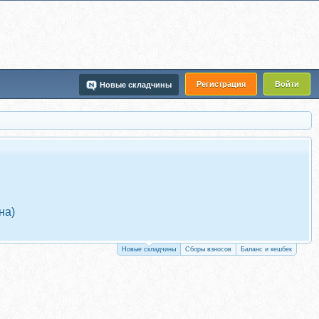
Регистрация
Войти
Новые складчины
на)
Новые складчины
Сборы взносов
Баланс и кешбек