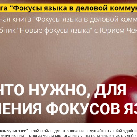
 коммуникации" - mp3 файлы для скачивания - слушайте в любой удобно
оммуникации" - многие усваивают знания лучше если читают их с удобн