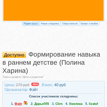
Редкие курсы
Новые складчины
Сборы взносов
Баланс и кешбек
Формирование навыка
Доступно
в раннем детстве (Полина
Харина)
Тема в разделе "Дети и родители"
Цена:
279 руб
-86%
Взнос:
40 руб
Организатор:
Фэйт
Список участников складчины:
1.
Фэйт
2.
Дарья555
3.
Clirn
4.
Хмелена
5.
lizatuf