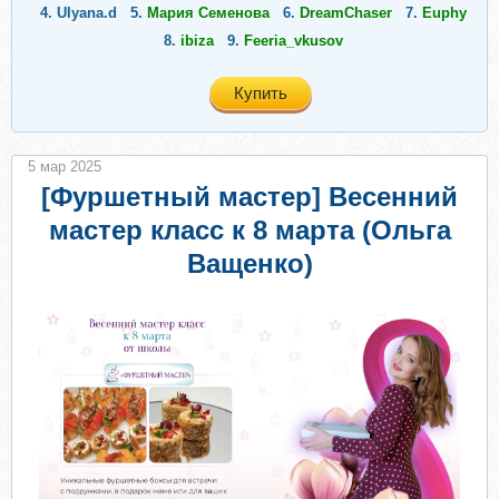
4.
Ulyana.d
5.
Мария Семенова
6.
DreamChaser
7.
Euphy
8.
ibiza
9.
Feeria_vkusov
Купить
5 мар 2025
[Фуршетный мастер] Весенний
мастер класс к 8 марта (Ольга
Ващенко)