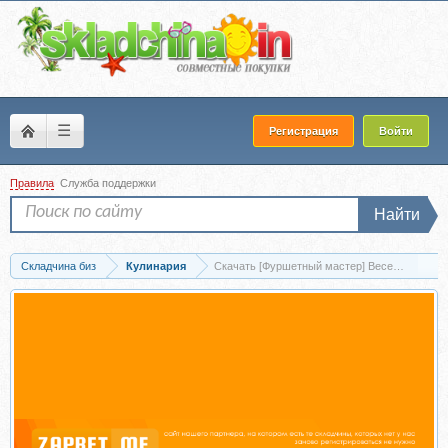
☰
Регистрация
Войти
Правила
Служба поддержки
Найти
Складчина биз
Кулинария