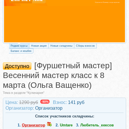
Редкие курсы
Новая акция
Новые складчины
Сборы взносов
Баланс и кешбек
[Фуршетный мастер]
Доступно
Весенний мастер класс к 8
марта (Ольга Ващенко)
Тема в разделе "Кулинария"
Цена:
1290 руб
-90%
Взнос:
141 руб
Организатор:
Организатор
Список участников складчины:
1.
Организатор
2.
Umtare
3.
Любитель_кексов