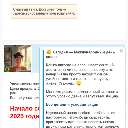
Скрытый текст. Доступен только
зарегистрированным пользователям.
Сегодня — Международный день
Организатор
кошек!
Организатор складчин
Кошка никогда не спрашивает себя: «А
достаточно ли полезно я провожу этот
вечер?» Она просто находит самое
удобное место и живёт свою лучшую
жизнь. Уважаем.
Уведомляем вас о начале сбора взносов.
Цена продукта: 1290 руб. Взнос с каждого участника: 141
Мы тоже решили немного приблизиться к
руб.
этому уровню дзена и
запускаем Акцию.
Кол-во участников в основном списке: 5 чел.
Все детали и условия акции
Начало сбора взносов 15 Март
Идеальный повод выбрать себе занятие по
2025 года
настроению: что-нибудь смастерить,
приготовить или просто освоить новую
штуку, пока кот внимательно контролирует