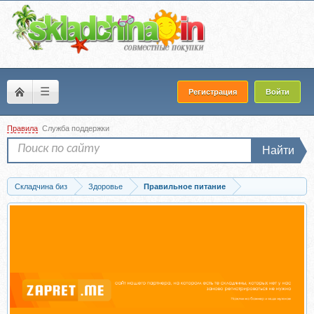
☰
Регистрация
Войти
Правила
Служба поддержки
Найти
Складчина биз
Здоровье
Правильное питание
Скачать Гайд по БАД (Юлия Бестерман)