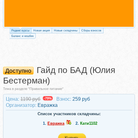
Редкие курсы
Новая акция
Новые складчины
Сборы взносов
Баланс и кешбек
Гайд по БАД (Юлия
Доступно
Бестерман)
Тема в разделе "Правильное питание"
Цена:
1190 руб
-79%
Взнос:
259 руб
Организатор:
Евражкa
Список участников складчины:
1.
Евражкa
2.
Кати1102
Купить