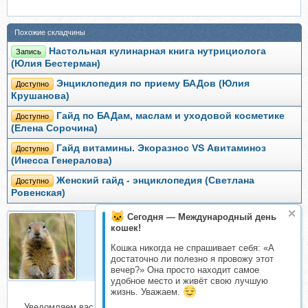
Похожие складчины
Настольная кулинарная книга нутрициолога
Запись
(Юлия Бестерман)
Энциклопедия по приему БАДов (Юлия
Доступно
Крушанова)
Гайд по БАДам, маслам и уходовой косметике
Доступно
(Елена Сорочина)
Гайд витамины. Экоразнос VS Авитаминоз
Доступно
(Инесса Генералова)
Женский гайд - энциклопедия (Светлана
Доступно
Ровенская)
Сегодня — Международный день
кошек!
Евражкa
Кошка никогда не спрашивает себя: «А
Организатор складчин
достаточно ли полезно я провожу этот
вечер?» Она просто находит самое
удобное место и живёт свою лучшую
жизнь. Уважаем.
Уведомляем вас о начале сбора взносов.