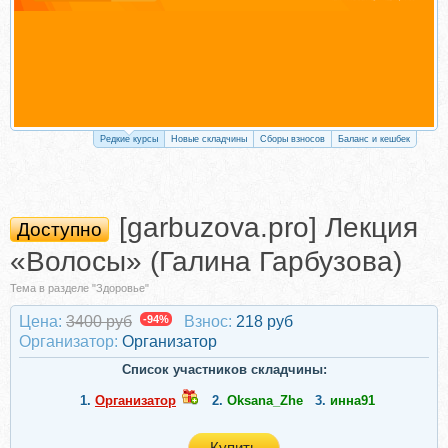
Редкие курсы
Новые складчины
Сборы взносов
Баланс и кешбек
[garbuzova.pro] Лекция
Доступно
«Волосы» (Галина Гарбузова)
Тема в разделе "Здоровье"
Цена:
3400 руб
-94%
Взнос:
218 руб
Организатор:
Организатор
Список участников складчины:
1.
Организатор
2.
Oksana_Zhe
3.
инна91
Купить