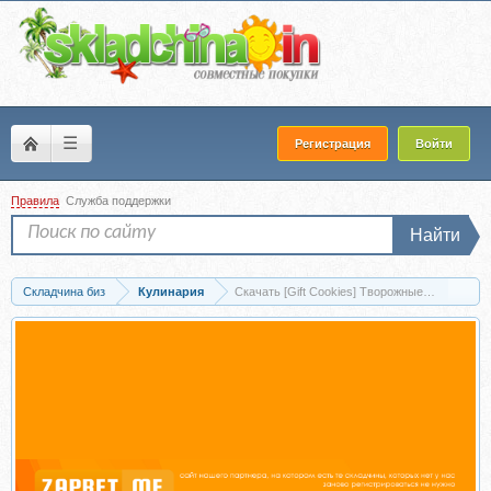
☰
Регистрация
Войти
Правила
Служба поддержки
Найти
Складчина биз
Кулинария
Скачать [Gift Cookies] Творожные пасхи Нико