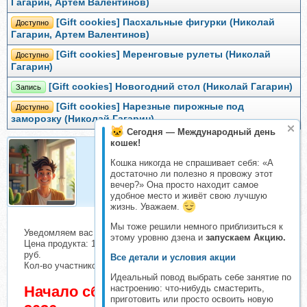
Гагарин, Артем Валентинов)
[Gift cookies] Пасхальные фигурки (Николай
Доступно
Гагарин, Артем Валентинов)
[Gift cookies] Меренговые рулеты (Николай
Доступно
Гагарин)
[Gift cookies] Новогодний стол (Николай Гагарин)
Запись
[Gift cookies] Нарезные пирожные под
Доступно
заморозку (Николай Гагарин)
Сегодня — Международный день
кошек!
Кошка никогда не спрашивает себя: «А
Организатор
достаточно ли полезно я провожу этот
Организатор складчин
вечер?» Она просто находит самое
удобное место и живёт свою лучшую
жизнь. Уважаем.
Мы тоже решили немного приблизиться к
Уведомляем вас о начале сбора взносов.
этому уровню дзена и
запускаем Акцию.
Цена продукта: 1000 руб. Взнос с каждого участника: 109
руб.
Все детали и условия акции
Кол-во участников в основном списке: 1 чел.
Идеальный повод выбрать себе занятие по
Начало сбора взносов 10 Июнь
настроению: что-нибудь смастерить,
приготовить или просто освоить новую