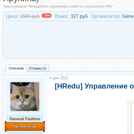
Тема в разделе "Менеджмент, управление и работа с персоналом (HR)"
Цена:
1500 руб
-79%
Взнос:
327 руб
Организатор:
Gener
Описание
Отзывы (1)
4 дек 2021
[HRedu] Управление 
General Fashion