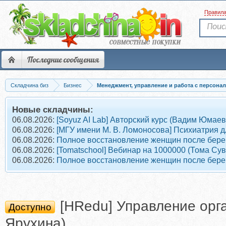
Правил
Последние сообщения
Складчина биз
Бизнес
Менеджмент, управление и работа с персонал
Новые складчины:
06.08.2026:
[Soyuz AI Lab] Авторский курс (Вадим Юмаев
06.08.2026:
[МГУ имени М. В. Ломоносова] Психиатрия д
06.08.2026:
Полное восстановление женщин после берем
06.08.2026:
[Tomatschool] Вебинар на 1000000 (Тома Су
06.08.2026:
Полное восстановление женщин после берем
[HRedu] Управление орг
Доступно
Ярухина)