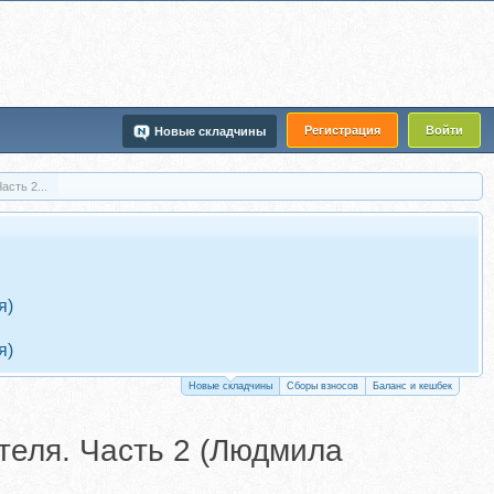
Регистрация
Войти
Новые складчины
сть 2...
я)
я)
Новые складчины
Сборы взносов
Баланс и кешбек
теля. Часть 2 (Людмила