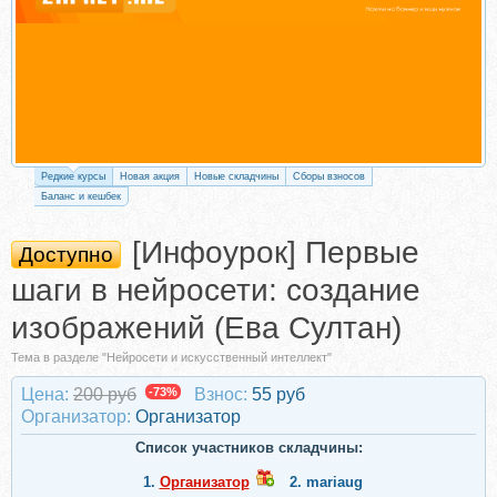
Редкие курсы
Новая акция
Новые складчины
Сборы взносов
Баланс и кешбек
[Инфоурок] Первые
Доступно
шаги в нейросети: создание
изображений (Ева Султан)
Тема в разделе "Нейросети и искусственный интеллект"
Цена:
200 руб
-73%
Взнос:
55 руб
Организатор:
Организатор
Список участников складчины:
1.
Организатор
2.
mariaug