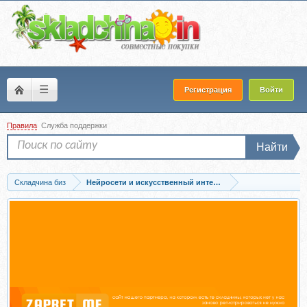
☰
Регистрация
Войти
Правила
Служба поддержки
Найти
Складчина биз
Нейросети и искусственный интеллект
Скачать [Инфоурок] Первые шаги в нейросети: создание изображений (Ева Султ