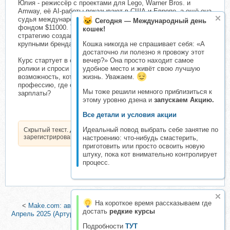
Юлия - режиссёр с проектами для Lego, Warner Bros. и
Amway, её AI-работы показывают в США и Европе, а ещё она
судья международного конкурса по AI видео с призовым
Сегодня — Международный день
фондом $11000. Ты получишь простую и пошаговую
кошек!
стратегию создания AI-видео у человека, который работает с
крупными брендами и понимает, что заходит рынку.
Кошка никогда не спрашивает себя: «А
достаточно ли полезно я провожу этот
Курс стартует в октябре. Зайди в @kiselevatut, посмотри её
вечер?» Она просто находит самое
ролики и спроси себя честно: готов(-а) ли ты снова упустить
удобное место и живёт свою лучшую
возможность, которая может стать твоим быстрым входом в
жизнь. Уважаем.
профессию, где один ролик стоит, как половина офисной
Мы тоже решили немного приблизиться к
зарплаты?
этому уровню дзена и
запускаем Акцию.
Все детали и условия акции
Идеальный повод выбрать себе занятие по
Скрытый текст. Доступен только
зарегистрированным пользователям.
настроению: что-нибудь смастерить,
приготовить или просто освоить новую
штуку, пока кот внимательно контролирует
процесс.
На короткое время рассказываем где
<
Make.com: автоматизация промпт-инжиниринг нейросети.
достать
редкие курсы
Апрель 2025 (Артур Хорошев)
|
Нейросети для психологов. Тариф
Я сам (Марина Шульгина)
>
Подробности
ТУТ