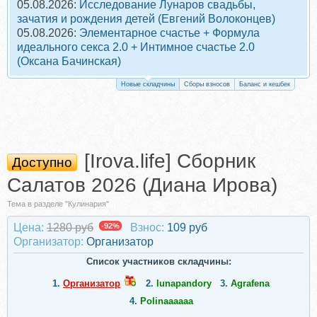
05.08.2026:
Исследование Лунаров свадьбы,
зачатия и рождения детей (Евгений Волоконцев)
05.08.2026:
Элементарное счастье + Формула
идеального секса 2.0 + Интимное счастье 2.0
(Оксана Бачинская)
Новые складчины
Сборы взносов
Баланс и кешбек
[Irova.life] Сборник
Доступно
Салатов 2026 (Диана Ирова)
Тема в разделе "Кулинария"
Цена:
1280 руб
-92%
Взнос:
109 руб
Организатор:
Организатор
Список участников складчины:
1.
Организатор
2.
lunapandory
3.
Agrafena
4.
Polinaaaaaa