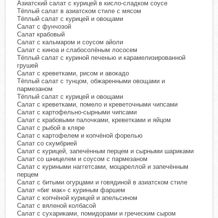
Азиатский салат с курицей в кисло-сладком соусе
Тёплый салат в азиатском стиле с мясом
Тёплый салат с курицей и овощами
Салат с фунчозой
Салат крабовый
Салат с кальмаром и соусом айоли
Салат с киноа и слабосолёным лососем
Тёплый салат с куриной печенью и карамелизированной
грушей
Салат с креветками, рисом и авокадо
Тёплый салат с тунцом, обжаренными овощами и
пармезаном
Тёплый салат с курицей и овощами
Салат с креветками, помело и креветочными чипсами
Салат с картофельно-сырными чипсами
Салат с крабовыми палочками, креветками и яйцом
Салат с рыбой в кляре
Салат с картофелем и копчёной форелью
Салат со скумбрией
Салат с курицей, запечённым перцем и сырными шариками
Салат со шницелем и соусом с пармезаном
Салат с куриными наггетсами, моцареллой и запечённым
перцем
Салат с битыми огурцами и говядиной в азиатском стиле
Салат «биг мак» с куриным фаршем
Салат с копчёной курицей и апельсином
Салат с вяленой колбасой
Салат с сухариками, помидорами и греческим сыром