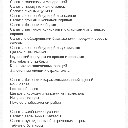
Салат с оливками и моцареллой
Салат с прошутто и виноградом
Салат с сырыми цуккини
Салат с копчёной курицей и фасолью
Салат с грушей и копчёной курицей
Салат с беконом и яйцами
Салат с ветчиной, кукурузой и сухариками из сладких
баранок
Салаты с обжаренными баклажанами, перцем и соевым
соусом
Салат с копчёной курицей и сухариками
Цезарь с шашлычком
Грузинский с соусом из орехов и овощами
Картофель с грибами
Классика из запечённых овощей
Запечённые овощи и страчателла
Салат с беконом и карамелизированной грушей
Кобб салат
Греческий салат
Цезарь с курицей и чипсами из пармезана
Нисуаз с тунцом
Поке со слабосолёной рыбой
Салат с солёными огурцами
Салат с запечённым бататом
Салат с нутом, свёклой и греческим сыром
Табуле с булгуром