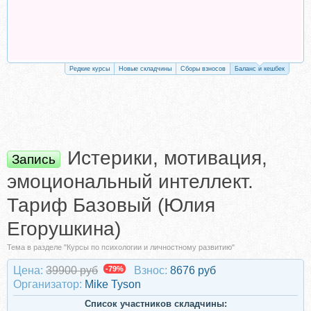
Редкие курсы
Новые складчины
Сборы взносов
Баланс и кешбек
Истерики, мотивация,
Запись
эмоциональный интеллект.
Тариф Базовый (Юлия
Егорушкина)
Тема в разделе "Курсы по психологии и личностному развитию"
Цена:
39900 руб
-79%
Взнос:
8676 руб
Организатор:
Mike Tyson
Список участников складчины: