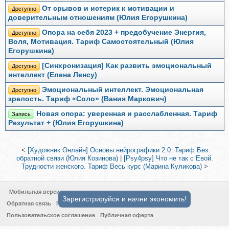
От срывов и истерик к мотивации и
Доступно
доверительным отношениям (Юлия Егорушкина)
Опора на себя 2023 + предобучение Энергия,
Доступно
Воля, Мотивация. Тариф Самостоятельный (Юлия
Егорушкина)
[Синхронизация] Как развить эмоциональный
Доступно
интеллект (Елена Ленсу)
Эмоциональный интеллект. Эмоциональная
Доступно
зрелость. Тариф «Соло» (Вания Маркович)
Новая опора: уверенная и расслабленная. Тариф
Запись
Результат + (Юлия Егорушкина)
<
[Художник Онлайн] Основы нейрографики 2.0. Тариф Без
обратной связи (Юлия Козинова)
|
[Psy4psy] Что не так с Евой.
Трудности женского. Тариф Весь курс (Марина Куликова)
>
Мобильная версия
Зарегистрируйся и начни экономить!
Обратная связь
Политика конфиденциальности
Пользовательское соглашение
Публичная оферта