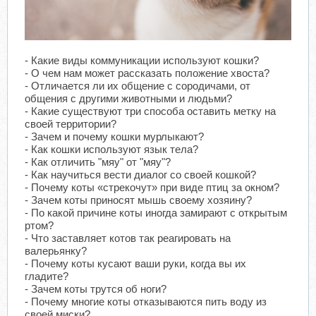
- Какие виды коммуникации используют кошки?
- О чем нам может рассказать положение хвоста?
- Отличается ли их общение с сородичами, от
общения с другими животными и людьми?
- Какие существуют три способа оставить метку на
своей территории?
- Зачем и почему кошки мурлыкают?
- Как кошки используют язык тела?
- Как отличить "мяу" от "мяу"?
- Как научиться вести диалог со своей кошкой?
- Почему коты «стрекочут» при виде птиц за окном?
- Зачем коты приносят мышь своему хозяину?
- По какой причине коты иногда замирают с открытым
ртом?
- Что заставляет котов так реагировать на
валерьянку?
- Почему коты кусают ваши руки, когда вы их
гладите?
- Зачем коты трутся об ноги?
- Почему многие коты отказываются пить воду из
своей миски?