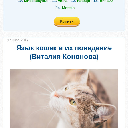
10.
Миссвязунья
11.
vnika
12.
nattalja
13.
Вика00
14.
Moteka
Купить
17 июл 2017
Язык кошек и их поведение
(Виталия Кононова)