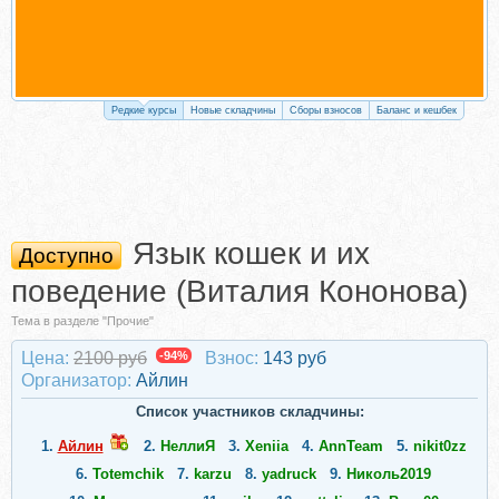
Редкие курсы
Новые складчины
Сборы взносов
Баланс и кешбек
Язык кошек и их
Доступно
поведение (Виталия Кононова)
Тема в разделе "Прочие"
Цена:
2100 руб
-94%
Взнос:
143 руб
Организатор:
Айлин
Список участников складчины:
1.
Айлин
2.
НеллиЯ
3.
Xeniia
4.
AnnTeam
5.
nikit0zz
6.
Totemchik
7.
karzu
8.
yadruck
9.
Николь2019