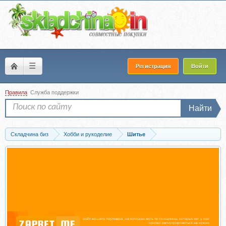
☰
Регистрация
Войти
Правила
Служба поддержки
Найти
Складчина биз
Хобби и рукоделие
Шитье
Скачать [Julia Stefanello School] Беби-долл Кристина (Юлия Стефанелло)