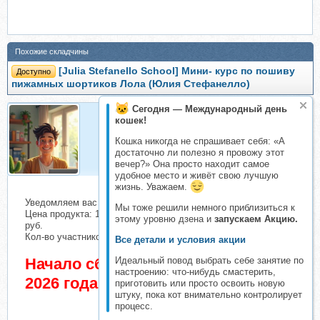
Похожие складчины
[Julia Stefanello School] Мини- курс по пошиву
Доступно
пижамных шортиков Лола (Юлия Стефанелло)
Сегодня — Международный день
кошек!
Организатор
Кошка никогда не спрашивает себя: «А
Организатор складчин
достаточно ли полезно я провожу этот
вечер?» Она просто находит самое
удобное место и живёт свою лучшую
жизнь. Уважаем.
Уведомляем вас о начале сбора взносов.
Мы тоже решили немного приблизиться к
Цена продукта: 1690 руб. Взнос с каждого участника: 109
этому уровню дзена и
запускаем Акцию.
руб.
Кол-во участников в основном списке: 1 чел.
Все детали и условия акции
Идеальный повод выбрать себе занятие по
Начало сбора взносов 3 Июнь
настроению: что-нибудь смастерить,
2026 года
приготовить или просто освоить новую
штуку, пока кот внимательно контролирует
процесс.