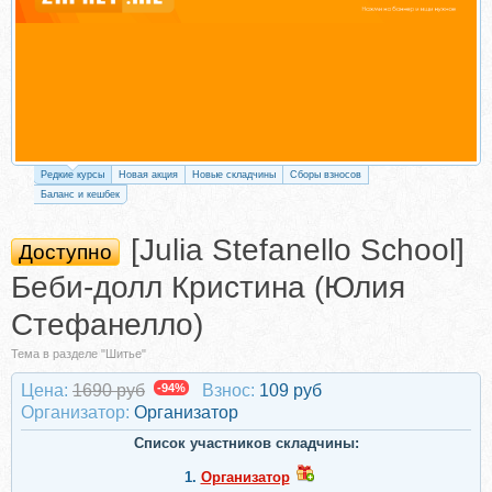
Редкие курсы
Новая акция
Новые складчины
Сборы взносов
Баланс и кешбек
[Julia Stefanello School]
Доступно
Беби-долл Кристина (Юлия
Стефанелло)
Тема в разделе "Шитье"
Цена:
1690 руб
-94%
Взнос:
109 руб
Организатор:
Организатор
Список участников складчины:
1.
Организатор