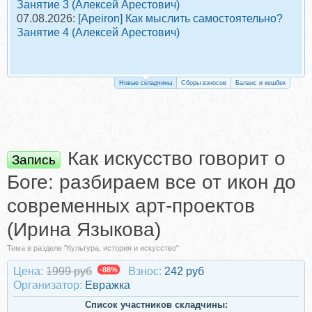
Занятие 3 (Алексей Арестович)
07.08.2026:
[Apeiron] Как мыслить самостоятельно?
Занятие 4 (Алексей Арестович)
Новые складчины
Сборы взносов
Баланс и кешбек
Как искусство говорит о
Запись
Боге: разбираем все от икон до
современных арт-проектов
(Ирина Языкова)
Тема в разделе "Культура, история и искусство"
Цена:
1999 руб
-88%
Взнос:
242 руб
Организатор:
Евражкa
Список участников складчины: