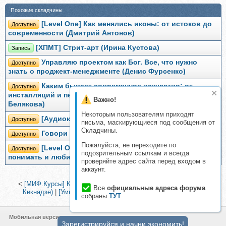
Похожие складчины
[Level One] Как менялись иконы: от истоков до
Доступно
современности (Дмитрий Антонов)
[ХПМТ] Стрит-арт (Ирина Кустова)
Запись
Управляю проектом как Бог. Все, что нужно
Доступно
знать о проджект-менеджменте (Денис Фурсенко)
Каким бывает современное искусство: от
Доступно
инсталляций и перформансов до стрит-арта (Ольга
Важно!
Белякова)
Некоторым пользователям приходят
[Аудиокнига] Говори как бог (Ксения Чернова)
Доступно
письма, маскирующиеся под сообщения от
Складчины.
Говори как бог (Ксения Чернова)
Доступно
Пожалуйста, не переходите по
[Level One] Современное искусство: как
Доступно
подозрительным ссылкам и всегда
понимать и любить (Ольга Хлопонина)
проверяйте адрес сайта перед входом в
аккаунт.
<
[МИФ.Курсы] Культурные коды Азии (Антон Терехов, Диана
Все
официальные адреса форума
Кикнадзе)
|
[Умные курсы] Грибоедов (Михаил Павловец)
>
собраны
ТУТ
Мобильная версия
Зарегистрируйся и начни экономить!