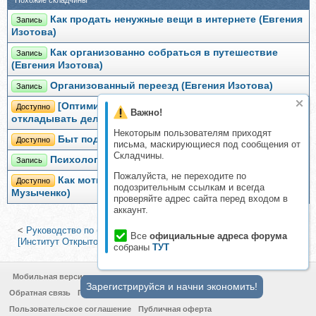
Похожие складчины
Как продать ненужные вещи в интернете (Евгения
Запись
Изотова)
Как организованно собраться в путешествие
Запись
(Евгения Изотова)
Организованный переезд (Евгения Изотова)
Запись
[Оптимизация жизни] Как перестать
Доступно
Важно!
откладывать дела на «завтра» (Евгения Изотова)
Некоторым пользователям приходят
Быт под контролем (Евгения Изотова)
Доступно
письма, маскирующиеся под сообщения от
Складчины.
Психология гардероба (Евгения Изотова)
Запись
Пожалуйста, не переходите по
Как мотивировать ребенка учиться? (Елена
Доступно
подозрительным ссылкам и всегда
Музыченко)
проверяйте адрес сайта перед входом в
аккаунт.
<
Руководство по борьбе с горячими точками (Евгения Изотова)
|
Все
официальные адреса форума
[Институт Открытого поля] Правила практики (Елена Веселаго)
>
собраны
ТУТ
Мобильная версия
Зарегистрируйся и начни экономить!
Обратная связь
Политика конфиденциальности
Пользовательское соглашение
Публичная оферта