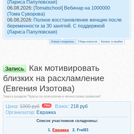
(Лариса Папуловская)
06.08.2026:
[Tomatschool] Вебинар на 1000000
(Тома Суворова)
06.08.2026:
Полное восстановление женщин после
беременности за 30 занятий. С поддержкой
(Лариса Папуловская)
Новые складчины
Сборы взносов
Баланс и кешбек
Как мотивировать
Запись
близких на расхламление
(Евгения Изотова)
Тема в разделе "Курсы по психологии и личностному развитию"
Цена:
1000 руб
-79%
Взнос:
218 руб
Организатор:
Евражкa
Список участников складчины:
1.
Евражкa
2.
Frel83