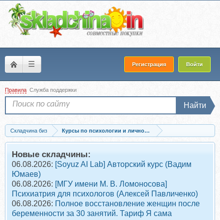
☰
Регистрация
Войти
Правила
Служба поддержки
Найти
Складчина биз
Курсы по психологии и личностному развитию
Запись Как мотивировать близких на расхламление (Евгения Изотова)
Новые складчины:
06.08.2026:
[Soyuz AI Lab] Авторский курс (Вадим
Юмаев)
06.08.2026:
[МГУ имени М. В. Ломоносова]
Психиатрия для психологов (Алексей Павличенко)
06.08.2026:
Полное восстановление женщин после
беременности за 30 занятий. Тариф Я сама