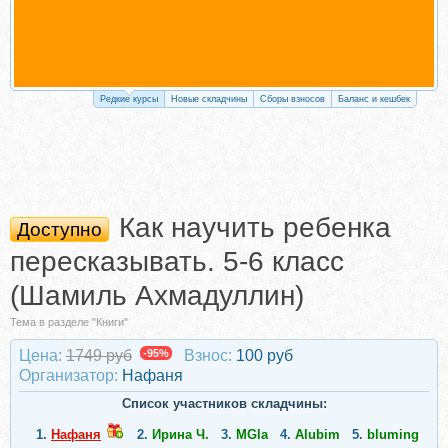
Редкие курсы
Новые складчины
Сборы взносов
Баланс и кешбек
Как научить ребенка
Доступно
пересказывать. 5-6 класс
(Шамиль Ахмадуллин)
Тема в разделе "Книги"
Цена:
1749 руб
-95%
Взнос:
100 руб
Организатор:
Нафаня
Список участников складчины:
1.
Нафаня
2.
Ирина Ч.
3.
MGla
4.
Alubim
5.
bluming