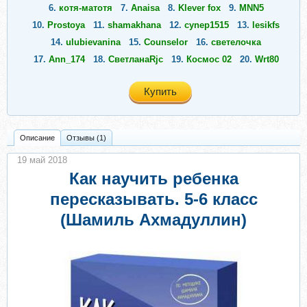
6.
котя-матотя
7.
Anaisa
8.
Klever fox
9.
MNN5
10.
Prostoya
11.
shamakhana
12.
cynep1515
13.
lesikfs
14.
ulubievanina
15.
Counselor
16.
светелочка
17.
Ann_174
18.
СветланаRjc
19.
Космос 02
20.
Wrt80
Купить
Описание
Отзывы (1)
19 май 2018
Как научить ребенка
пересказывать. 5-6 класс
(Шамиль Ахмадуллин)