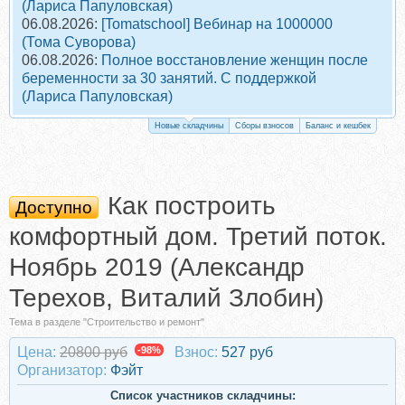
(Лариса Папуловская)
06.08.2026:
[Tomatschool] Вебинар на 1000000
(Тома Суворова)
06.08.2026:
Полное восстановление женщин после
беременности за 30 занятий. С поддержкой
(Лариса Папуловская)
Новые складчины
Сборы взносов
Баланс и кешбек
Как построить
Доступно
комфортный дом. Третий поток.
Ноябрь 2019 (Александр
Терехов, Виталий Злобин)
Тема в разделе "Строительство и ремонт"
Цена:
20800 руб
-98%
Взнос:
527 руб
Организатор:
Фэйт
Список участников складчины: