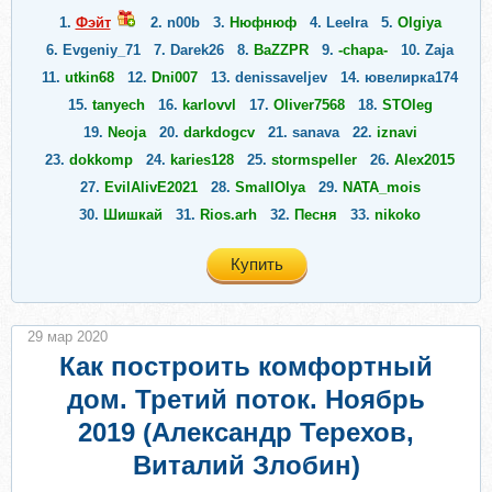
1.
Фэйт
2.
n00b
3.
Нюфнюф
4.
LeeIra
5.
Olgiya
6.
Evgeniy_71
7.
Darek26
8.
BaZZPR
9.
-chapa-
10.
Zaja
11.
utkin68
12.
Dni007
13.
denissaveljev
14.
ювелирка174
15.
tanyech
16.
karlovvl
17.
Oliver7568
18.
STOleg
19.
Neoja
20.
darkdogcv
21.
sanava
22.
iznavi
23.
dokkomp
24.
karies128
25.
stormspeller
26.
Alex2015
27.
EvilAlivE2021
28.
SmallOlya
29.
NATA_mois
30.
Шишкай
31.
Rios.arh
32.
Песня
33.
nikoko
34.
Kaidzen
35.
del280092
36.
Серж59
37.
pega19
Купить
38.
blade2010
39.
AndreyTr
40.
zigett05
41.
Paulina41
42.
Anna56
43.
hoff
29 мар 2020
Как построить комфортный
дом. Третий поток. Ноябрь
2019 (Александр Терехов,
Виталий Злобин)