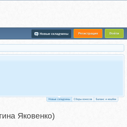
Регистрация
Войти
Новые складчины
Новые складчины
Сборы взносов
Баланс и кешбек
тина Яковенко)