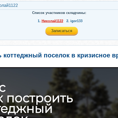
олай1122
Список участников складчины:
1.
Николай1122
2.
igor133
Записаться
ь коттеджный поселок в кризисное в