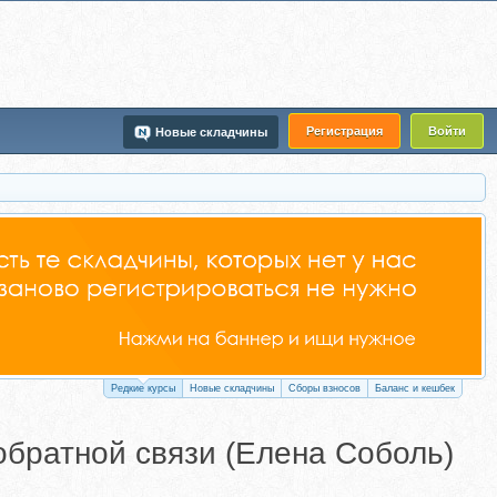
Регистрация
Войти
Новые складчины
Редкие курсы
Новые складчины
Сборы взносов
Баланс и кешбек
 обратной связи (Елена Соболь)