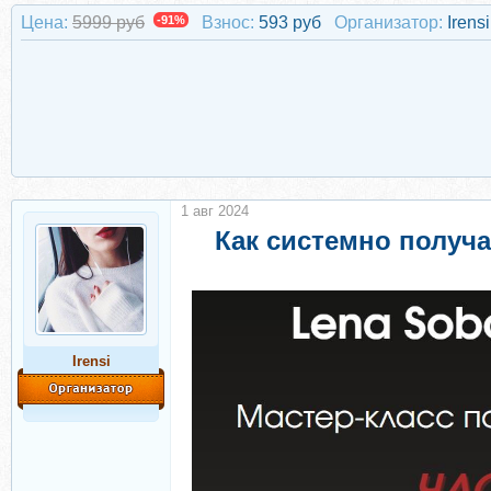
Цена:
5999 руб
-91%
Взнос:
593 руб
Организатор:
Irensi
1 авг 2024
Как системно получа
Irensi