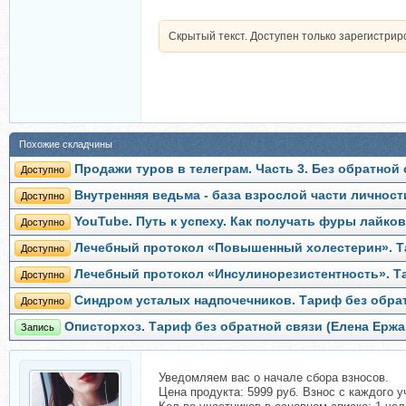
Скрытый текст. Доступен только зарегистри
Похожие складчины
Продажи туров в телеграм. Часть 3. Без обратной
Доступно
Внутренняя ведьма - база взрослой части личност
Доступно
YouTube. Путь к успеху. Как получать фуры лайко
Доступно
Лечебный протокол «Повышенный холестерин». Та
Доступно
Лечебный протокол «Инсулинорезистентность». Та
Доступно
Синдром усталых надпочечников. Тариф без обрат
Доступно
Описторхоз. Тариф без обратной связи (Елена Ержа
Запись
Уведомляем вас о начале сбора взносов.
Цена продукта: 5999 руб. Взнос с каждого у