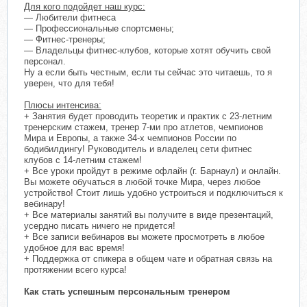
Для кого подойдет наш курс:
— Любители фитнеса
— Профессиональные спортсмены;
— Фитнес-тренеры;
— Владельцы фитнес-клубов, которые хотят обучить свой
персонал.
Ну а если быть честным, если ты сейчас это читаешь, то я
уверен, что для тебя!
Плюсы интенсива:
+ Занятия будет проводить теоретик и практик с 23-летним
тренерским стажем, тренер 7-ми про атлетов, чемпионов
Мира и Европы, а также 34-х чемпионов России по
бодибилдингу! Руководитель и владелец сети фитнес
клубов с 14-летним стажем!
+ Все уроки пройдут в режиме офлайн (г. Барнаул) и онлайн.
Вы можете обучаться в любой точке Мира, через любое
устройство! Стоит лишь удобно устроиться и подключиться к
вебинару!
+ Все материалы занятий вы получите в виде презентаций,
усердно писать ничего не придется!
+ Все записи вебинаров вы можете просмотреть в любое
удобное для вас время!
+ Поддержка от спикера в общем чате и обратная связь на
протяжении всего курса!
Как стать успешным персональным тренером