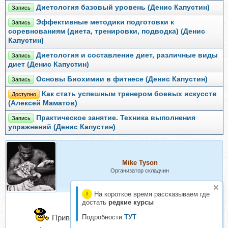
Диетология базовый уровень (Денис Капустин)
Запись
Эффективные методики подготовки к
Запись
соревнованиям (диета, тренировки, подводка) (Денис
Капустин)
Диетология и составление диет, различные виды
Запись
диет (Денис Капустин)
Основы Биохимии в фитнесе (Денис Капустин)
Запись
Как стать успешным тренером боевых искусств
Доступно
(Алексей Маматов)
Практическое занятие. Техника выполнения
Запись
упражнений (Денис Капустин)
Mike Tyson
Организатор складчин
На короткое время рассказываем где
достать
редкие курсы
Приветствую тебя
Подробности
гость
ТУТ
, присоединяйся