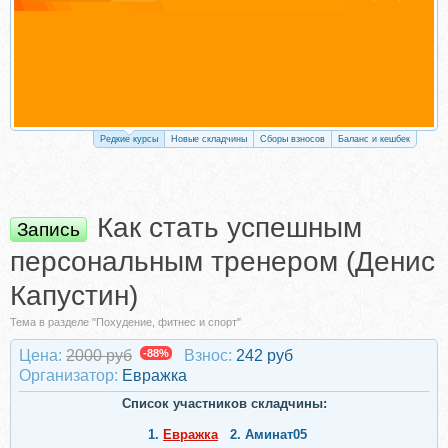
Редкие курсы
Новые складчины
Сборы взносов
Баланс и кешбек
Как стать успешным
Запись
персональным тренером (Денис
Капустин)
Тема в разделе "Похудение, фитнес и спорт"
Цена:
2000 руб
-88%
Взнос:
242 руб
Организатор:
Евражкa
Список участников складчины:
1.
Евражкa
2.
Аминат05