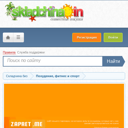
☰
Регистрация
Войти
Правила
Служба поддержки
Найти
Складчина биз
Похудение, фитнес и спорт
Запись Как стать успешным персональным тренером (Денис Капустин)