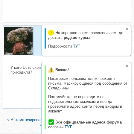
На короткое время рассказываем где
достать
редкие курсы
Нафаня
Организатор складчин
Подробности
ТУТ
У кого Есть скрипт Чтоб заказы напрямую на почту
Важно!
приходили?
Некоторым пользователям приходят
письма, маскирующиеся под сообщения от
Складчины.
Пожалуйста, не переходите по
подозрительным ссылкам и всегда
проверяйте адрес сайта перед входом в
аккаунт.
<
Автоматизированный заработок для нежадных
|
150 896 рублей
Все
официальные адреса форума
за 4 дня! Полный комплект!
>
собраны
ТУТ