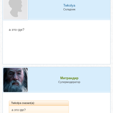
Twkolya
Складчик
а это где?
Митрандир
Супермодератор
Twkolya сказал(а):
а это где?