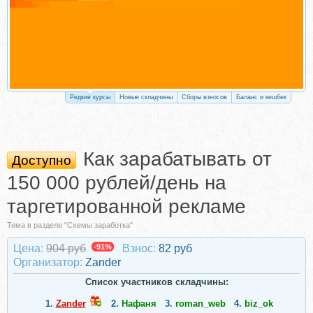
Редкие курсы
Новые складчины
Сборы взносов
Баланс и кешбек
Как зарабатывать от
Доступно
150 000 рублей/день на
таргетированной рекламе
Тема в разделе "Схемы заработка"
Цена:
904 руб
-91%
Взнос:
82 руб
Организатор:
Zander
Список участников складчины:
1.
Zander
2.
Нафаня
3.
roman_web
4.
biz_ok