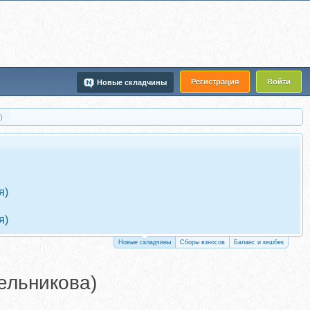
Регистрация
Войти
Новые складчины
)
я)
я)
Новые складчины
Сборы взносов
Баланс и кешбек
ельникова)