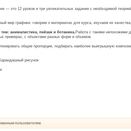
ия — это 12 уроков и три увлекательных задания с необходимой теорие
ный мир графики: говорим о материалах для курса, изучаем их качества
х тем: анималистика, пейзаж и ботаника.
Работа с такими непохожими д
ных примерах, с объектами разных форм и объемов.
ализировать общие пропорции, подбирать наиболее выигрышную компози
Карандашный рисунок
м
рованным пользователям.