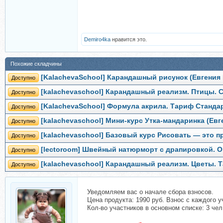
Demiro4ka
нравится это.
Похожие складчины
[KalachevaSchool] Карандашный рисунок (Евгения
Доступно
[kalachevaschool] Карандашный реализм. Птицы. С
Доступно
[KalachevaSchool] Формула акрила. Тариф Станда
Доступно
[kalachevaschool] Мини-курс Утка-мандаринка (Ев
Доступно
[kalachevaschool] Базовый курс Рисовать — это п
Доступно
[lectoroom] Швейный натюрморт с драпировкой. О
Доступно
[kalachevaschool] Карандашный реализм. Цветы. Т
Доступно
Уведомляем вас о начале сбора взносов.
Цена продукта: 1990 руб. Взнос с каждого у
Кол-во участников в основном списке: 3 чел