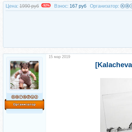
Цена:
1990 руб
-92%
Взнос:
167 руб
Организатор:
Ⓚⓐ
15 мар 2019
[Kalachev
Ⓚⓐⓡⓐⓟⓤⓩ