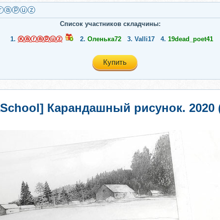
ⓡⓐⓟⓤⓩ
Список участников складчины:
1.
Ⓚⓐⓡⓐⓟⓤⓩ
2.
Оленька72
3.
Valli17
4.
19dead_poet41
Купить
aSchool] Карандашный рисунок. 2020