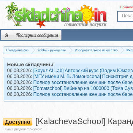
Правил
Последние сообщения
Складчина биз
Хобби и рукоделие
Изобразительное искусство
Рис
Новые складчины:
06.08.2026:
[Soyuz AI Lab] Авторский курс (Вадим Юмаев
06.08.2026:
[МГУ имени М. В. Ломоносова] Психиатрия д
06.08.2026:
Полное восстановление женщин после берем
06.08.2026:
[Tomatschool] Вебинар на 1000000 (Тома Су
06.08.2026:
Полное восстановление женщин после берем
[KalachevaSchool] Кара
Доступно
Тема в разделе "Рисунок"