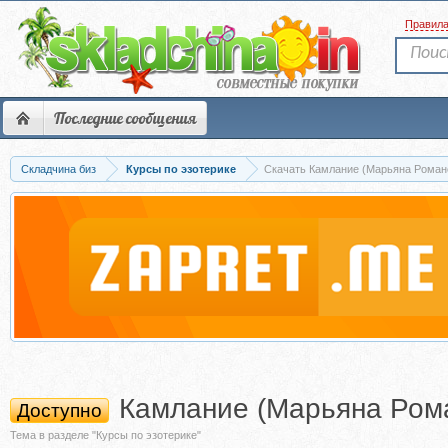
Правил
Последние сообщения
Складчина биз
Курсы по эзотерике
Скачать Камлание (Марьяна Роман
Камлание (Марьяна Ром
Доступно
Тема в разделе "Курсы по эзотерике"