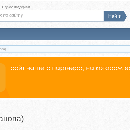
а
Служба поддержки
Найти
ова)
анова)