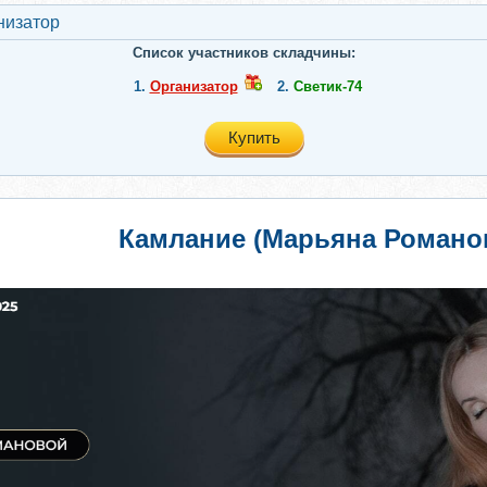
низатор
Список участников складчины:
1.
Организатор
2.
Светик-74
Купить
Камлание (Марьяна Романо