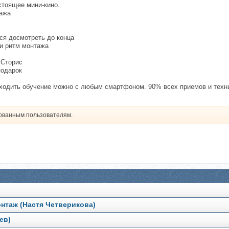
стоящее мини-кино.
тажа
тся досмотреть до конца
 и ритм монтажа
 Сторис
подарок
ходить обучение можно с любым смартфоном. 90% всех приемов и техник,
рованным пользователям.
онтаж (Настя Четверикова)
ев)