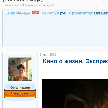
Тема в разделе "Съемка и монтаж видео"
Цена:
700 руб
-89%
Взнос:
79 руб
Организатор:
Органи
5 июл 2026
Кино о жизни. Экспрес
Организатор