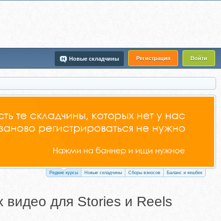
Регистрация
Войти
Новые складчины
Редкие курсы
Новые складчины
Сборы взносов
Баланс и кешбек
 видео для Stories и Reels