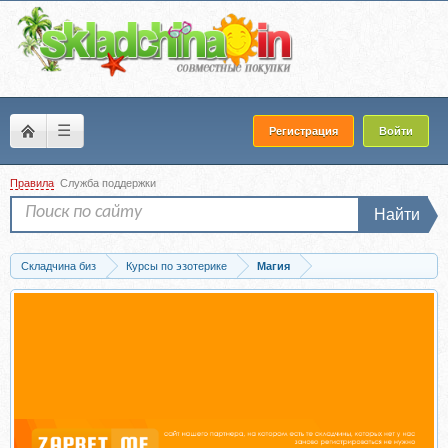
☰
Регистрация
Войти
Правила
Служба поддержки
Найти
Складчина биз
Курсы по эзотерике
Магия
Запись Классическая Экстрасенсорика (Вера Ориенс)