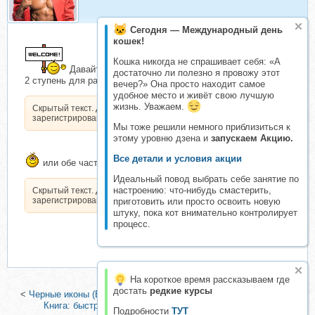
Сегодня — Международный день
кошек!
Кошка никогда не спрашивает себя: «А
Давайте уже выкупим Метод легализации правды
достаточно ли полезно я провожу этот
2 ступень для работы с клиентом ТУТ:
вечер?» Она просто находит самое
удобное место и живёт свою лучшую
жизнь. Уважаем.
Скрытый текст. Доступен только
зарегистрированным пользователям.
Мы тоже решили немного приблизиться к
этому уровню дзена и
запускаем Акцию.
Все детали и условия акции
или обе части (для себя и клиента) ТУТ:
Идеальный повод выбрать себе занятие по
настроению: что-нибудь смастерить,
Скрытый текст. Доступен только
зарегистрированным пользователям.
приготовить или просто освоить новую
штуку, пока кот внимательно контролирует
процесс.
На короткое время рассказываем где
достать
редкие курсы
<
Черные иконы (Екатерина Анисимова)
|
Магическая Денежная
Книга: быстрое привлечение денег (Дэймон Брэнд)
>
Подробности
ТУТ