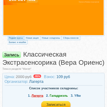
Редкие курсы
Новая акция
Новые складчины
Сборы взносов
Баланс и кешбек
Классическая
Запись
Экстрасенсорика (Вера Ориенс)
Тема в разделе "Магия"
Цена:
2000 руб
-95%
Взнос:
109 руб
Организатор:
Лагерта
Список участников складчины:
1.
Лагерта
2.
Галадриэль
3.
Yfke
Записаться