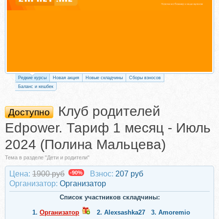
Редкие курсы
Новая акция
Новые складчины
Сборы взносов
Баланс и кешбек
Клуб родителей
Доступно
Edpower. Тариф 1 месяц - Июль
2024 (Полина Мальцева)
Тема в разделе "Дети и родители"
Цена:
1900 руб
-90%
Взнос:
207 руб
Организатор:
Организатор
Список участников складчины:
1.
Организатор
2.
Alexsashka27
3.
Amoremio