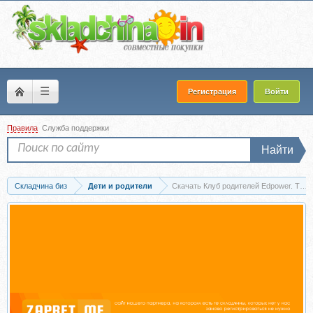
☰
Регистрация
Войти
Правила
Служба поддержки
Найти
Складчина биз
Дети и родители
Скачать Клуб родителей Edpower. Тар