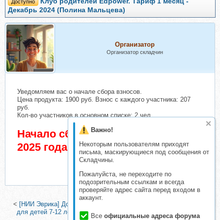
Клуб родителей Edpower. Тариф 1 месяц -
Доступно
Декабрь 2024 (Полина Мальцева)
Организатор
Организатор складчин
Уведомляем вас о начале сбора взносов.
Цена продукта: 1900 руб. Взнос с каждого участника: 207
руб.
Кол-во участников в основном списке: 2 чел.
Важно!
Начало сбора взносов 25 Апрель
Некоторым пользователям приходят
2025 года
письма, маскирующиеся под сообщения от
Складчины.
Пожалуйста, не переходите по
подозрительным ссылкам и всегда
проверяйте адрес сайта перед входом в
аккаунт.
<
[НИИ Эврика] Домашний Квест В поисках домашних животных
для детей 7-12 лет
|
Я и мой ребенок - фокус на силах. Тариф
Все
официальные адреса форума
Сила (Вика Минасян)
>