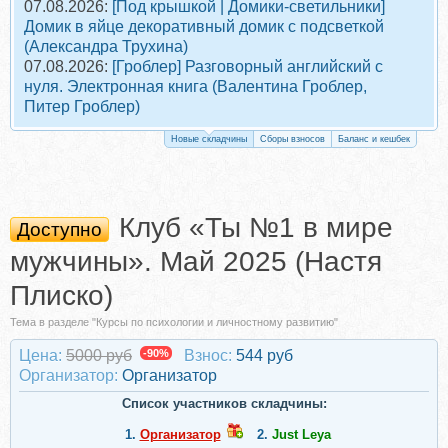
07.08.2026:
[Под крышкой | Домики-светильники]
Домик в яйце декоративный домик с подсветкой
(Александра Трухина)
07.08.2026:
[Гроблер] Разговорный английский с
нуля. Электронная книга (Валентина Гроблер,
Питер Гроблер)
Новые складчины
Сборы взносов
Баланс и кешбек
Клуб «Ты №1 в мире
Доступно
мужчины». Май 2025 (Настя
Плиско)
Тема в разделе "Курсы по психологии и личностному развитию"
Цена:
5000 руб
-90%
Взнос:
544 руб
Организатор:
Организатор
Список участников складчины:
1.
Организатор
2.
Just Leya