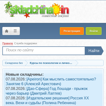
☰
Регистрация
Войти
Правила
Служба поддержки
Найти
Складчина биз
Курсы по психологии и личностному развитию
Скачать Клуб «Ты №1 в мире мужчины». Май 2025 (Настя Плиско)
Новые складчины:
07.08.2026:
[Apeiron] Как мыслить самостоятельно?
Занятие 6 (Алексей Арестович)
07.08.2026:
[Дао-Сфера] Год Лошади - прыжок
через барьер (Дмитрий Лаптев)
07.08.2026:
[Издательские решения] Россия XX
века. Вехи и судьбы (Полина Ребенина)